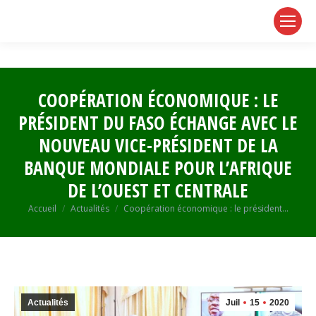
page
page
page
opens
opens
opens
in
in
in
new
new
new
window
window
window
COOPÉRATION ÉCONOMIQUE : LE
PRÉSIDENT DU FASO ÉCHANGE AVEC LE
NOUVEAU VICE-PRÉSIDENT DE LA
BANQUE MONDIALE POUR L’AFRIQUE
DE L’OUEST ET CENTRALE
Vous êtes ici :
Accueil
Actualités
Coopération économique : le président…
Actualités
Juil
15
2020