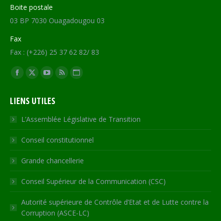
Boite postale
03 BP 7030 Ouagadougou 03
Fax
Fax : (+226) 25 37 62 82/ 83
Trouvez nous sur :
Facebook
X
YouTube
RSS
Site
page
page
page
page
Web
LIENS UTILES
opens
opens
opens
opens
page
in
in
in
in
opens
L’Assemblée Législative de Transition
new
new
new
new
in
Conseil constitutionnel
window
window
window
window
new
window
Grande chancellerie
Conseil Supérieur de la Communication (CSC)
Autorité supérieure de Contrôle d’Etat et de Lutte contre la
Corruption (ASCE-LC)