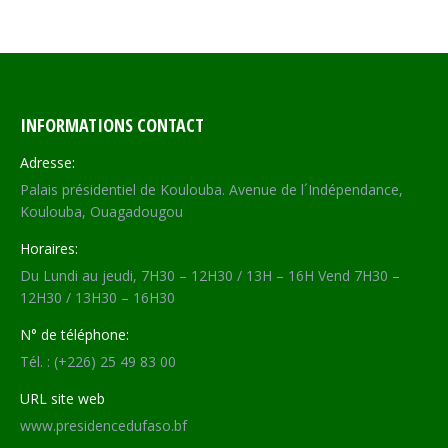
on
on
on
on
Facebook
X
WhatsApp
LinkedIn
INFORMATIONS CONTACT
Adresse:
Palais présidentiel de Koulouba. Avenue de l´Indépendance,
Koulouba, Ouagadougou
Horaires:
Du Lundi au jeudi, 7H30 – 12H30 / 13H – 16H Vend 7H30 –
12H30 / 13H30 – 16H30
N° de téléphone:
Tél. : (+226) 25 49 83 00
URL site web
www.presidencedufaso.bf