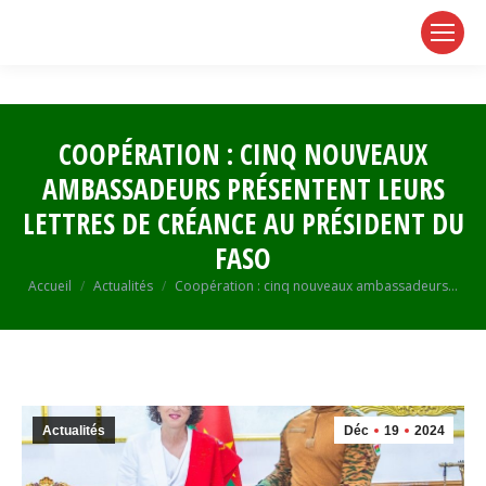
page
page
page
opens
opens
opens
in
in
in
new
new
new
window
window
window
COOPÉRATION : CINQ NOUVEAUX
AMBASSADEURS PRÉSENTENT LEURS
LETTRES DE CRÉANCE AU PRÉSIDENT DU
FASO
Vous êtes ici :
Accueil
Actualités
Coopération : cinq nouveaux ambassadeurs…
Actualités
Déc
19
2024