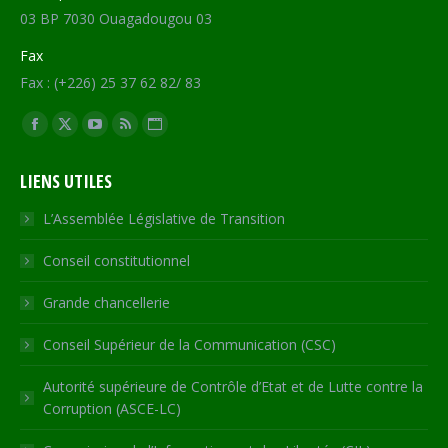
03 BP 7030 Ouagadougou 03
Fax
Fax : (+226) 25 37 62 82/ 83
Trouvez nous sur :
Facebook
X
YouTube
RSS
Site
page
page
page
page
Web
LIENS UTILES
opens
opens
opens
opens
page
in
in
in
in
opens
L’Assemblée Législative de Transition
new
new
new
new
in
Conseil constitutionnel
window
window
window
window
new
window
Grande chancellerie
Conseil Supérieur de la Communication (CSC)
Autorité supérieure de Contrôle d’Etat et de Lutte contre la
Corruption (ASCE-LC)