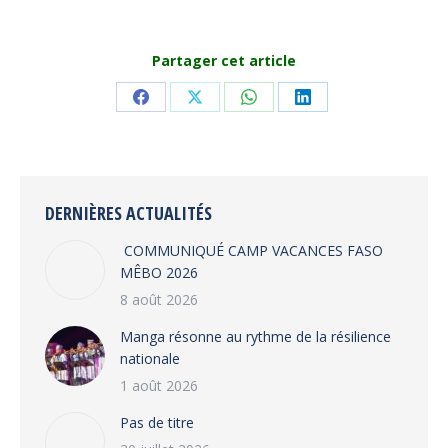
Partager cet article
Share
Share
Share
Share
on
on
on
on
Facebook
X
WhatsApp
LinkedIn
DERNIÈRES ACTUALITÉS
COMMUNIQUÉ CAMP VACANCES FASO
MÊBO 2026
8 août 2026
Manga résonne au rythme de la résilience
nationale
1 août 2026
Pas de titre