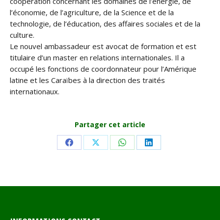
coopération concernant les domaines de l’énergie, de
l’économie, de l’agriculture, de la Science et de la
technologie, de l’éducation, des affaires sociales et de la
culture.
Le nouvel ambassadeur est avocat de formation et est
titulaire d’un master en relations internationales. Il a
occupé les fonctions de coordonnateur pour l’Amérique
latine et les Caraïbes à la direction des traités
internationaux.
Partager cet article
Share
Share
Share
Share
on
on
on
on
Facebook
X
WhatsApp
LinkedIn