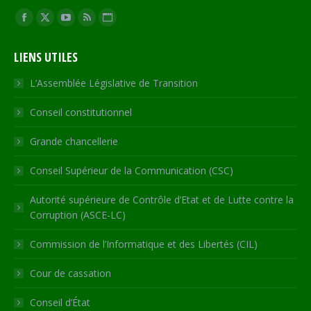
Trouvez nous sur :
Facebook
X
YouTube
RSS
Site
page
page
page
page
Web
LIENS UTILES
opens
opens
opens
opens
page
in
in
in
in
opens
L’Assemblée Législative de Transition
new
new
new
new
in
Conseil constitutionnel
window
window
window
window
new
window
Grande chancellerie
Conseil Supérieur de la Communication (CSC)
Autorité supérieure de Contrôle d’Etat et de Lutte contre la
Corruption (ASCE-LC)
Commission de l’Informatique et des Libertés (CIL)
Cour de cassation
Conseil d’État