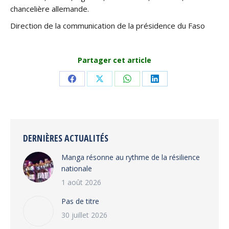
chancelière allemande.
Direction de la communication de la présidence du Faso
Partager cet article
Share
Share
Share
Share
on
on
on
on
Facebook
X
WhatsApp
LinkedIn
DERNIÈRES ACTUALITÉS
Manga résonne au rythme de la résilience
nationale
1 août 2026
Pas de titre
30 juillet 2026