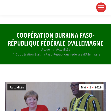
page
page
page
opens
opens
opens
in
in
in
new
new
new
window
window
window
COOPÉRATION BURKINA FASO-
RÉPUBLIQUE FÉDÉRALE D’ALLEMAGNE
Vous êtes ici :
Accueil
Actualités
Coopération Burkina Faso-République fédérale d’Allemagne
Actualités
Mai
1
2019