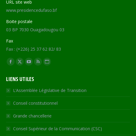
URL site web
www.presidencedufaso.bf
Boite postale
03 BP 7030 Ouagadougou 03
Fax
Fax : (+226) 25 37 62 82/ 83
Trouvez nous sur :
Facebook
X
YouTube
RSS
Site
page
page
page
page
Web
LIENS UTILES
opens
opens
opens
opens
page
in
in
in
in
opens
L’Assemblée Législative de Transition
new
new
new
new
in
Conseil constitutionnel
window
window
window
window
new
window
Grande chancellerie
Conseil Supérieur de la Communication (CSC)