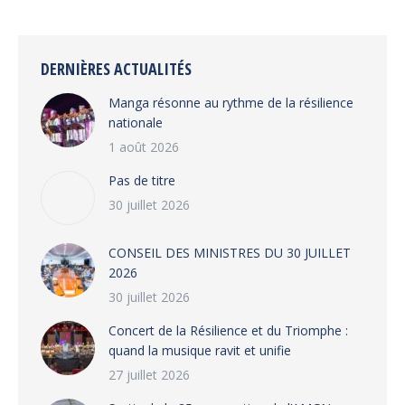
on
on
on
on
Facebook
X
WhatsApp
LinkedIn
DERNIÈRES ACTUALITÉS
Manga résonne au rythme de la résilience
nationale
1 août 2026
Pas de titre
30 juillet 2026
CONSEIL DES MINISTRES DU 30 JUILLET
2026
30 juillet 2026
‎​Concert de la Résilience et du Triomphe :
quand la musique ravit et unifie
27 juillet 2026