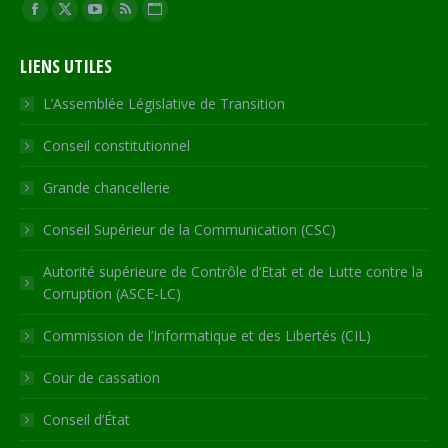
Trouvez nous sur :
Facebook
X
YouTube
RSS
Site
page
page
page
page
Web
LIENS UTILES
opens
opens
opens
opens
page
in
in
in
in
opens
L’Assemblée Législative de Transition
new
new
new
new
in
Conseil constitutionnel
window
window
window
window
new
window
Grande chancellerie
Conseil Supérieur de la Communication (CSC)
Autorité supérieure de Contrôle d’Etat et de Lutte contre la
Corruption (ASCE-LC)
Commission de l’Informatique et des Libertés (CIL)
Cour de cassation
Conseil d’État