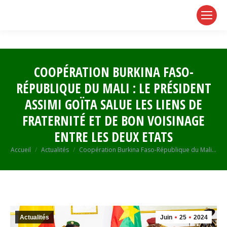
page
page
page
opens
opens
opens
in
in
in
new
new
new
window
window
window
COOPÉRATION BURKINA FASO-
RÉPUBLIQUE DU MALI : LE PRÉSIDENT
ASSIMI GOÏTA SALUE LES LIENS DE
FRATERNITÉ ET DE BON VOISINAGE
ENTRE LES DEUX ETATS
Vous êtes ici :
Accueil
Actualités
Coopération Burkina Faso-République du Mali…
Actualités
Juin
25
2024