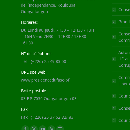
de l´Indépendance, Koulouba,
Consei
Ouagadougou
Grande
Horaires:
Du Lundi au jeudi, 7H30 – 12H30 / 13H
Consei
– 16H Vend 7H30 – 12H30 / 13H30 –
Commu
16H30
Autori
N° de téléphone:
d’Etat
Tél. : (+226) 25 49 83 00
Corru
URL site web
Commi
www.presidencedufaso.bf
Libert
Boite postale
Cour 
03 BP 7030 Ouagadougou 03
Consei
Fax
Fax : (+226) 25 37 62 82/ 83
Cour 
Trouvez nous sur :