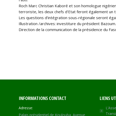
Roch Marc Christian Kaboré et son homologue nigérien
terroriste, les deux chefs d’Etat feront également un to
Les questions d’intégration sous-régionale seront ég
Illustration /archives: investiture du président Bazoum
Direction de la communication de la présidence du Fas
INFORMATIONS CONTACT
LIENS UT
Adresse:
L’Asse
Transi
Palais présidentiel de Koulouba. Avenue