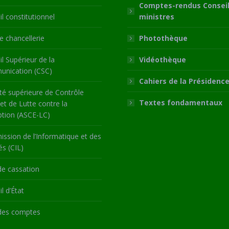
Comptes-rendus Conseil
l constitutionnel
ministres
 chancellerie
Photothèque
l Supérieur de la
Vidéothèque
nication (CSC)
Cahiers de la Présidenc
té supérieure de Contrôle
Textes fondamentaux
 et de Lutte contre la
ption (ASCE-LC)
ssion de l’Informatique et des
és (CIL)
de cassation
l d’État
des comptes