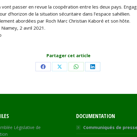
 vont passer en revue la coopération entre les deux pays. Engag
ur d’horizon de la situation sécuritaire dans l’espace sahélien.
alement abordées par Roch Marc Christian Kaboré et son hôte.
. Niamey, 2 avril 2021.
o
Partager cet article
Share
Share
Share
Share
on
on
on
on
Facebook
X
WhatsApp
LinkedIn
ILES
DOCUMENTATION
mblée Législative de
Communiqués de press
tion