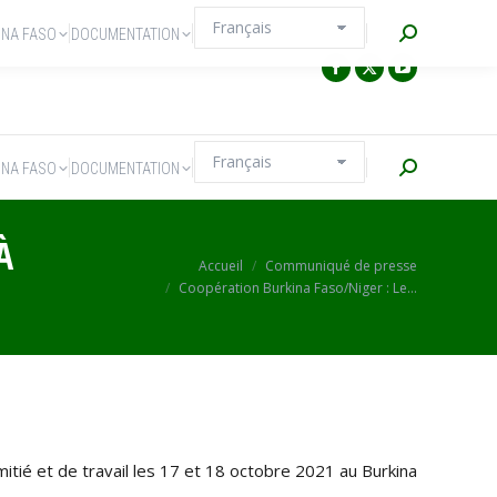
Recherche
INA FASO
DOCUMENTATION
Recherche
INA FASO
DOCUMENTATION
À
Vous êtes ici :
Accueil
Communiqué de presse
Coopération Burkina Faso/Niger : Le…
ié et de travail les 17 et 18 octobre 2021 au Burkina