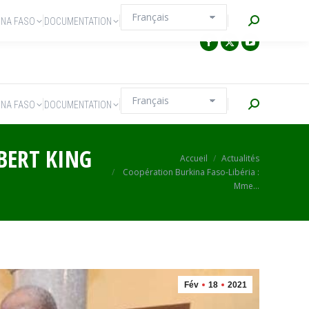
Recherche
INA FASO
DOCUMENTATION
Recherche
INA FASO
DOCUMENTATION
BERT KING
Vous êtes ici :
Accueil
Actualités
Coopération Burkina Faso-Libéria :
Mme…
Fév
18
2021