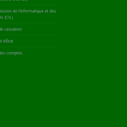
ssion de l’Informatique et des
és (CIL)
de cassation
l d’État
des comptes