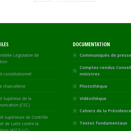
Share
Share
Share
Share
on
on
on
on
Facebook
X
WhatsApp
LinkedIn
ILES
DOCUMENTATION
mblée Législative de
Communiqués de press
tion
Comptes-rendus Conseil
l constitutionnel
ministres
 chancellerie
Photothèque
l Supérieur de la
Vidéothèque
nication (CSC)
Cahiers de la Présidenc
té supérieure de Contrôle
Textes fondamentaux
 et de Lutte contre la
ption (ASCE-LC)