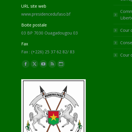
URL site web
Commi
www.presidencedufaso.bf
Libert
Boite postale
Cour 
03 BP 7030 Ouagadougou 03
Consei
Fax
Fax : (+226) 25 37 62 82/ 83
Cour 
Trouvez nous sur :
Facebook
X
YouTube
RSS
Site
page
page
page
page
Web
opens
opens
opens
opens
page
in
in
in
in
opens
new
new
new
new
in
window
window
window
window
new
window