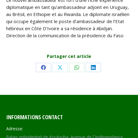
Le nouvel ambassadeur est fort d’une riche expérience
diplomatique en tant qu’ambassadeur adjoint en Uruguay,
au Brésil, en Ethiopie et au Rwanda. Le diplomate israélien
qui occupe également le poste d’ambassadeur de l’Etat
hébreux en Côte D’Ivoire a sa résidence à Abidjan.
Direction de la communication de la présidence du Faso
Partager cet article
Share
Share
Share
Share
on
on
on
on
Facebook
X
WhatsApp
LinkedIn
INFORMATIONS CONTACT
Adresse:
Palais présidentiel de Koulouba. Avenue de l´Indépendance,