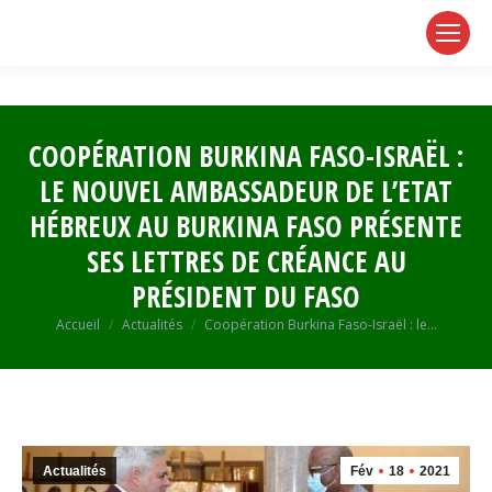
page
page
page
opens
opens
opens
in
in
in
new
new
new
window
window
window
COOPÉRATION BURKINA FASO-ISRAËL :
LE NOUVEL AMBASSADEUR DE L’ETAT
HÉBREUX AU BURKINA FASO PRÉSENTE
SES LETTRES DE CRÉANCE AU
PRÉSIDENT DU FASO
Vous êtes ici :
Accueil
Actualités
Coopération Burkina Faso-Israël : le…
Actualités
Fév
18
2021