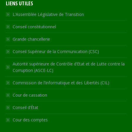
LIENS UTILES
opens
opens
opens
opens
page
in
in
in
in
opens
L’Assemblée Législative de Transition
new
new
new
new
in
Conseil constitutionnel
window
window
window
window
new
window
Grande chancellerie
Conseil Supérieur de la Communication (CSC)
Autorité supérieure de Contrôle d’Etat et de Lutte contre la
Corruption (ASCE-LC)
Commission de l’Informatique et des Libertés (CIL)
Cour de cassation
Conseil d’État
Cour des comptes