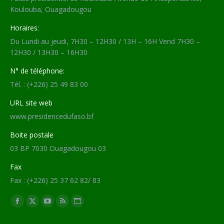
Koulouba, Ouagadougou
Horaires:
Du Lundi au jeudi, 7H30 – 12H30 / 13H – 16H Vend 7H30 –
12H30 / 13H30 – 16H30
N° de téléphone:
Tél. : (+226) 25 49 83 00
URL site web
www.presidencedufaso.bf
Boite postale
03 BP 7030 Ouagadougou 03
Fax
Fax : (+226) 25 37 62 82/ 83
Trouvez nous sur :
Facebook
X
YouTube
RSS
Site
page
page
page
page
Web