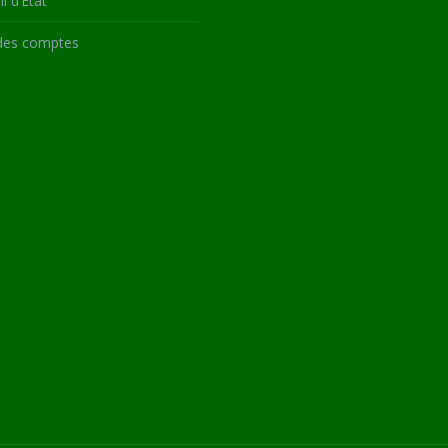
l d’État
des comptes