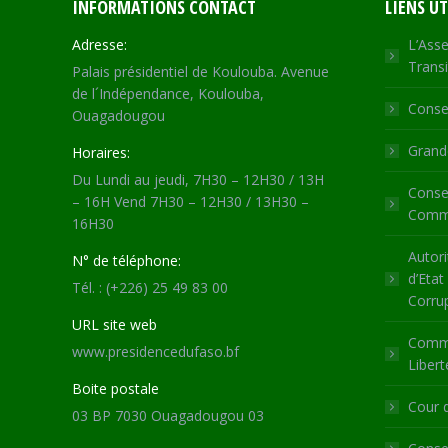
INFORMATIONS CONTACT
LIENS UT
Adresse:
L’Asse
Transi
Palais présidentiel de Koulouba. Avenue
de l´Indépendance, Koulouba,
Consei
Ouagadougou
Grande
Horaires:
Du Lundi au jeudi, 7H30 – 12H30 / 13H
Consei
– 16H Vend 7H30 – 12H30 / 13H30 –
Commu
16H30
Autori
N° de téléphone:
d’Etat
Tél. : (+226) 25 49 83 00
Corru
URL site web
Commi
www.presidencedufaso.bf
Libert
Boite postale
Cour 
03 BP 7030 Ouagadougou 03