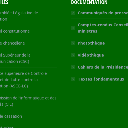
ILES
DOCUMENTATION
mblée Législative de
Communiqués de press
tion
Comptes-rendus Conseil
l constitutionnel
ministres
 chancellerie
Photothèque
l Supérieur de la
Vidéothèque
nication (CSC)
Cahiers de la Présidenc
té supérieure de Contrôle
Textes fondamentaux
 et de Lutte contre la
ption (ASCE-LC)
ssion de l’Informatique et des
és (CIL)
de cassation