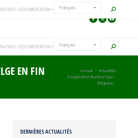
Recherche
INA FASO
DOCUMENTATION
Recherche
INA FASO
DOCUMENTATION
LGE EN FIN
Vous êtes ici :
Accueil
Actualités
Coopération Burkina Faso –
Belgique…
DERNIÈRES ACTUALITÉS