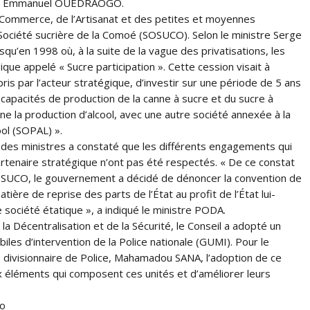
Jean Emmanuel OUEDRAOGO.
u Commerce, de l’Artisanat et des petites et moyennes
a Société sucrière de la Comoé (SOSUCO). Selon le ministre Serge
qu’en 1998 où, à la suite de la vague des privatisations, les
que appelé « Sucre participation ». Cette cession visait à
is par l’acteur stratégique, d’investir sur une période de 5 ans
 capacités de production de la canne à sucre et du sucre à
enne la production d’alcool, avec une autre société annexée à la
l (SOPAL) ».
il des ministres a constaté que les différents engagements qui
partenaire stratégique n’ont pas été respectés. « De ce constat
SOSUCO, le gouvernement a décidé de dénoncer la convention de
ière de reprise des parts de l’État au profit de l’État lui-
ociété étatique », a indiqué le ministre PODA.
e la Décentralisation et de la Sécurité, le Conseil a adopté un
es d’intervention de la Police nationale (GUMI). Pour le
e divisionnaire de Police, Mahamadou SANA, l’adoption de ce
x éléments qui composent ces unités et d’améliorer leurs
so