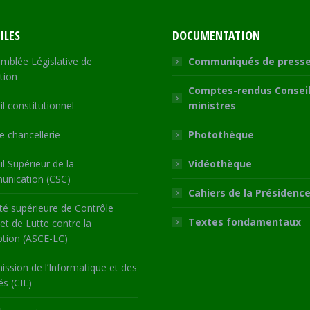
ILES
DOCUMENTATION
mblée Législative de
Communiqués de press
tion
Comptes-rendus Conseil
l constitutionnel
ministres
 chancellerie
Photothèque
l Supérieur de la
Vidéothèque
nication (CSC)
Cahiers de la Présidenc
té supérieure de Contrôle
Textes fondamentaux
 et de Lutte contre la
ption (ASCE-LC)
ssion de l’Informatique et des
és (CIL)