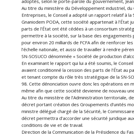
adoptés, selon le porte-parole du gouvernement, 
Au titre du ministère du Développement industriel, d
Entreprises, le Conseil a adopté un rapport relatif à l
Gnaniodem PODA, cette société appartenait à l’État jus
parts de l’État ont été cédées à un consortium stratégi
permettre à la société, sur la base des engagements pr
pour environ 20 milliards de FCFA afin de renforcer les
l’échelle nationale, et aussi de travailler à rendre pér
SN-SOSUCO dénommée « Société de production d’alcoo
En examinant le rapport qui lui a été soumis, le Conse
avaient conditionné la cession des parts de l’État au 
et tenant compte du rôle très stratégique de la SN-
98. Cette dénonciation ouvre donc les opérations en mat
même afin que cette société devienne de nouveau une s
Au titre du ministère de l’Administration territoriale, d
décret portant création des Groupements d’unités mobil
ministre délégué chargé de la Sécurité, le Commissair
décret permettra d’accorder une sécurité juridique au
conditions de vie et de travail.
Direction de la Communication de la Présidence du Fa