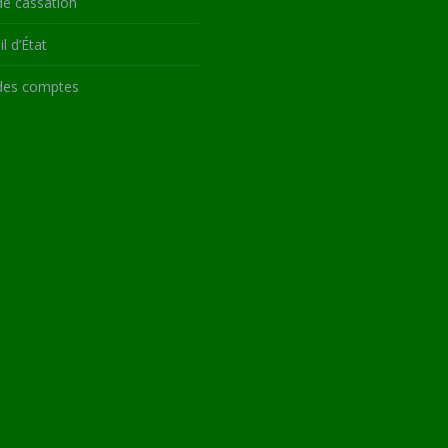
de cassation
l d’État
des comptes