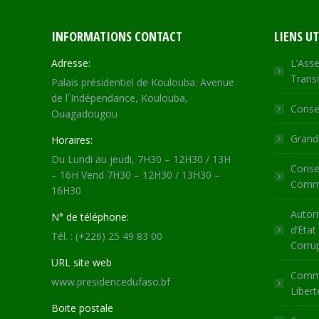
INFORMATIONS CONTACT
LIENS UT
Adresse:
L’Asse
Transi
Palais présidentiel de Koulouba. Avenue
de l´Indépendance, Koulouba,
Consei
Ouagadougou
Grande
Horaires:
Du Lundi au jeudi, 7H30 – 12H30 / 13H
Consei
– 16H Vend 7H30 – 12H30 / 13H30 –
Commu
16H30
Autori
N° de téléphone:
d’Etat
Tél. : (+226) 25 49 83 00
Corru
URL site web
Commi
www.presidencedufaso.bf
Libert
Boite postale