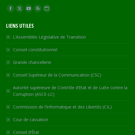
Trouvez nous sur :
Facebook
X
YouTube
RSS
Site
page
page
page
page
Web
LIENS UTILES
opens
opens
opens
opens
page
in
in
in
in
opens
L’Assemblée Législative de Transition
new
new
new
new
in
Conseil constitutionnel
window
window
window
window
new
window
Grande chancellerie
Conseil Supérieur de la Communication (CSC)
Autorité supérieure de Contrôle d’Etat et de Lutte contre la
Corruption (ASCE-LC)
Commission de l’Informatique et des Libertés (CIL)
Cour de cassation
Conseil d’État