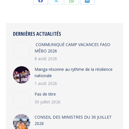
Share
Share
Share
Share
on
on
on
on
Facebook
X
WhatsApp
LinkedIn
DERNIÈRES ACTUALITÉS
COMMUNIQUÉ CAMP VACANCES FASO
MÊBO 2026
8 août 2026
Manga résonne au rythme de la résilience
nationale
1 août 2026
Pas de titre
30 juillet 2026
CONSEIL DES MINISTRES DU 30 JUILLET
2026