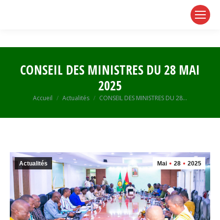
page
page
page
opens
opens
opens
in
in
in
new
new
new
window
window
window
CONSEIL DES MINISTRES DU 28 MAI
2025
Vous êtes ici :
Accueil
Actualités
CONSEIL DES MINISTRES DU 28…
Actualités
Mai
28
2025