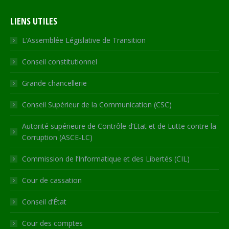
page
page
page
page
Web
LIENS UTILES
opens
opens
opens
opens
page
in
in
in
in
opens
L’Assemblée Législative de Transition
new
new
new
new
in
Conseil constitutionnel
window
window
window
window
new
window
Grande chancellerie
Conseil Supérieur de la Communication (CSC)
Autorité supérieure de Contrôle d’Etat et de Lutte contre la
Corruption (ASCE-LC)
Commission de l’Informatique et des Libertés (CIL)
Cour de cassation
Conseil d’État
Cour des comptes