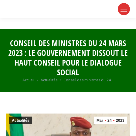
page
page
page
opens
opens
opens
in
in
in
new
new
new
window
window
window
CONSEIL DES MINISTRES DU 24 MARS
2023 : LE GOUVERNEMENT DISSOUT LE
HAUT CONSEIL POUR LE DIALOGUE
SOCIAL
Vous êtes ici :
Accueil
Actualités
Conseil des ministres du 24…
Actualités
Mar
24
2023