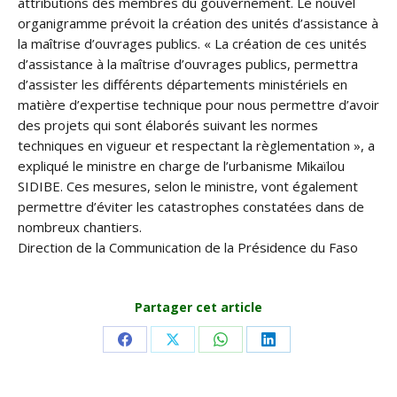
attributions des membres du gouvernement. Le nouvel
organigramme prévoit la création des unités d’assistance à
la maîtrise d’ouvrages publics. « La création de ces unités
d’assistance à la maîtrise d’ouvrages publics, permettra
d’assister les différents départements ministériels en
matière d’expertise technique pour nous permettre d’avoir
des projets qui sont élaborés suivant les normes
techniques en vigueur et respectant la règlementation », a
expliqué le ministre en charge de l’urbanisme Mikaïlou
SIDIBE. Ces mesures, selon le ministre, vont également
permettre d’éviter les catastrophes constatées dans de
nombreux chantiers.
Direction de la Communication de la Présidence du Faso
Partager cet article
Share
Share
Share
Share
on
on
on
on