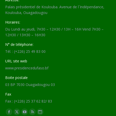
Palais présidentiel de Koulouba. Avenue de l´Indépendance,
Koulouba, Ouagadougou
Horaires:
Du Lundi au jeudi, 7H30 – 12H30 / 13H – 16H Vend 7H30 –
12H30 / 13H30 – 16H30
N° de téléphone:
Tél. : (+226) 25 49 83 00
URL site web
www.presidencedufaso.bf
Boite postale
03 BP 7030 Ouagadougou 03
Fax
Fax : (+226) 25 37 62 82/ 83
Trouvez nous sur :
Facebook
X
YouTube
RSS
Site