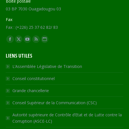
Boite postale
03 BP 7030 Ouagadougou 03
Fax
Fax : (+226) 25 37 62 82/ 83
Trouvez nous sur :
Facebook
X
YouTube
RSS
Site
page
page
page
page
Web
LIENS UTILES
opens
opens
opens
opens
page
in
in
in
in
opens
L’Assemblée Législative de Transition
new
new
new
new
in
Conseil constitutionnel
window
window
window
window
new
window
Grande chancellerie
Conseil Supérieur de la Communication (CSC)
Autorité supérieure de Contrôle d’Etat et de Lutte contre la
Corruption (ASCE-LC)