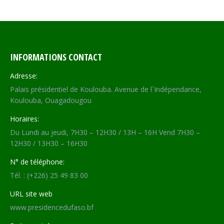
Facebook
X
WhatsApp
LinkedIn
INFORMATIONS CONTACT
Adresse:
Palais présidentiel de Koulouba. Avenue de l´Indépendance,
Koulouba, Ouagadougou
Horaires:
Du Lundi au jeudi, 7H30 – 12H30 / 13H – 16H Vend 7H30 –
12H30 / 13H30 – 16H30
N° de téléphone:
Tél. : (+226) 25 49 83 00
URL site web
www.presidencedufaso.bf