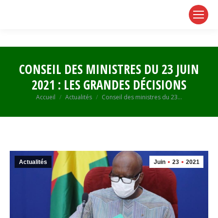
page
page
page
opens
opens
opens
in
in
in
new
new
new
window
window
window
CONSEIL DES MINISTRES DU 23 JUIN
2021 : LES GRANDES DÉCISIONS
Vous êtes ici :
Accueil
Actualités
Conseil des ministres du 23…
Actualités
Juin
23
2021