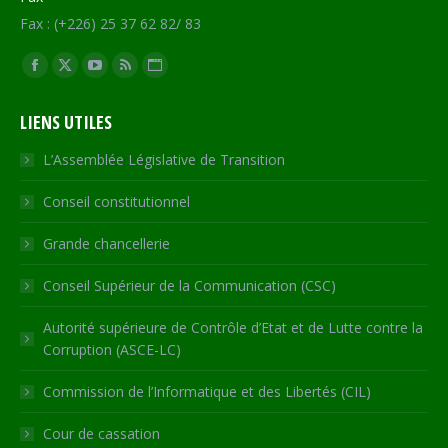
Fax : (+226) 25 37 62 82/ 83
Trouvez nous sur :
Facebook
X
YouTube
RSS
Site
page
page
page
page
Web
LIENS UTILES
opens
opens
opens
opens
page
in
in
in
in
opens
L’Assemblée Législative de Transition
new
new
new
new
in
Conseil constitutionnel
window
window
window
window
new
window
Grande chancellerie
Conseil Supérieur de la Communication (CSC)
Autorité supérieure de Contrôle d’Etat et de Lutte contre la
Corruption (ASCE-LC)
Commission de l’Informatique et des Libertés (CIL)
Cour de cassation