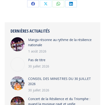
Share
Share
Share
Share
on
on
on
on
Facebook
X
WhatsApp
LinkedIn
DERNIÈRES ACTUALITÉS
Manga résonne au rythme de la résilience
nationale
1 août 2026
Pas de titre
30 juillet 2026
CONSEIL DES MINISTRES DU 30 JUILLET
2026
30 juillet 2026
‎​Concert de la Résilience et du Triomphe :
quand la musique ravit et unifie