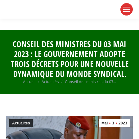
page
page
page
opens
opens
opens
in
in
in
new
new
new
window
window
window
CONSEIL DES MINISTRES DU 03 MAI
2023 : LE GOUVERNEMENT ADOPTE
TROIS DÉCRETS POUR UNE NOUVELLE
DYNAMIQUE DU MONDE SYNDICAL.
Vous êtes ici :
Accueil
Actualités
Conseil des ministres du 03…
Actualités
Mai
3
2023