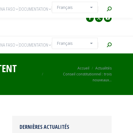
Recherche
INA FASO
DOCUMENTATION
Recherche
INA FASO
DOCUMENTATION
TENT
Vous êtes ici :
Accueil
Actualités
Conseil constitutionnel : trois
nouveaux…
DERNIÈRES ACTUALITÉS