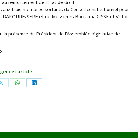
 au renforcement de l’Etat de droit.
 aux trois membres sortants du Conseil constitutionnel pour
diata DAKOURE/SERE et de Messieurs Bouraïma CISSE et Victor
u la présence du Président de l’Assemblée législative de
o
ger cet article
Share
Share
Share
on
on
on
ook
X
WhatsApp
LinkedIn