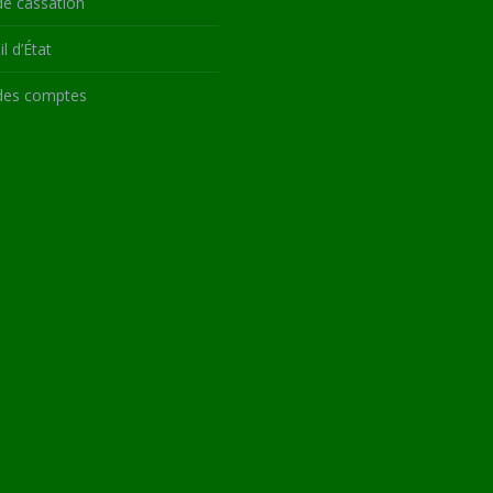
de cassation
l d’État
des comptes