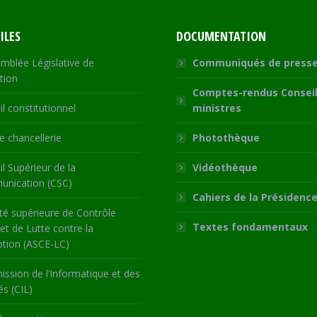
ILES
DOCUMENTATION
mblée Législative de
Communiqués de press
tion
Comptes-rendus Conseil
l constitutionnel
ministres
 chancellerie
Photothèque
l Supérieur de la
Vidéothèque
nication (CSC)
Cahiers de la Présidenc
té supérieure de Contrôle
Textes fondamentaux
 et de Lutte contre la
ption (ASCE-LC)
ssion de l’Informatique et des
és (CIL)