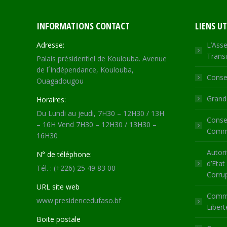
INFORMATIONS CONTACT
LIENS UT
Adresse:
L’Asse
Transi
Palais présidentiel de Koulouba. Avenue
de l´Indépendance, Koulouba,
Consei
Ouagadougou
Grande
Horaires:
Du Lundi au jeudi, 7H30 – 12H30 / 13H
Consei
– 16H Vend 7H30 – 12H30 / 13H30 –
Commu
16H30
Autori
N° de téléphone:
d’Etat
Tél. : (+226) 25 49 83 00
Corru
URL site web
Commi
www.presidencedufaso.bf
Libert
Boite postale