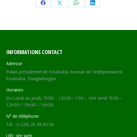
Share
Share
Share
Share
on
on
on
on
Facebook
X
WhatsApp
LinkedIn
INFORMATIONS CONTACT
Adresse:
Palais présidentiel de Koulouba. Avenue de l´Indépendance,
Koulouba, Ouagadougou
Horaires:
Du Lundi au jeudi, 7H30 – 12H30 / 13H – 16H Vend 7H30 –
12H30 / 13H30 – 16H30
N° de téléphone:
Tél. : (+226) 25 49 83 00
URL site web