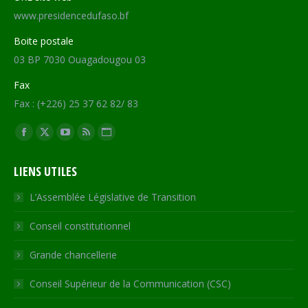
www.presidencedufaso.bf
Boite postale
03 BP 7030 Ouagadougou 03
Fax
Fax : (+226) 25 37 62 82/ 83
Trouvez nous sur :
Facebook
X
YouTube
RSS
Site
page
page
page
page
Web
LIENS UTILES
opens
opens
opens
opens
page
in
in
in
in
opens
L’Assemblée Législative de Transition
new
new
new
new
in
Conseil constitutionnel
window
window
window
window
new
window
Grande chancellerie
Conseil Supérieur de la Communication (CSC)