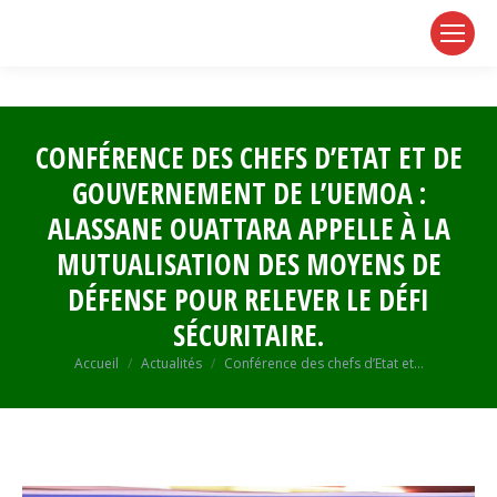
page
page
page
opens
opens
opens
in
in
in
new
new
new
window
window
window
CONFÉRENCE DES CHEFS D’ETAT ET DE
GOUVERNEMENT DE L’UEMOA :
ALASSANE OUATTARA APPELLE À LA
MUTUALISATION DES MOYENS DE
DÉFENSE POUR RELEVER LE DÉFI
SÉCURITAIRE.
Vous êtes ici :
Accueil
Actualités
Conférence des chefs d’Etat et…