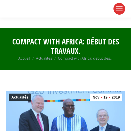
page
page
page
opens
opens
opens
in
in
in
new
new
new
window
window
window
COMPACT WITH AFRICA: DÉBUT DES
TRAVAUX.
Vous êtes ici :
Accueil
Actualités
Compact with Africa: début des…
Actualités
Nov
19
2019