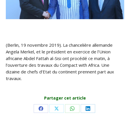
(Berlin, 19 novembre 2019). La chancelière allemande
Angela Merkel, et le président en exercice de l’Union
africaine Abdel Fattah al-Sisi ont procédé ce matin, à
l’ouverture des travaux du Compact with Africa. Une
dizaine de chefs d’Etat du continent prennent part aux
travaux.
Partager cet article
Share
Share
Share
Share
on
on
on
on
Facebook
X
WhatsApp
LinkedIn