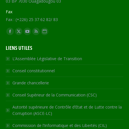
03 BP 7030 Ouagadougou 03
Fax
Fax : (+226) 25 37 62 82/ 83
Trouvez nous sur :
Facebook
X
YouTube
RSS
Site
page
page
page
page
Web
LIENS UTILES
opens
opens
opens
opens
page
in
in
in
in
opens
L’Assemblée Législative de Transition
new
new
new
new
in
Conseil constitutionnel
window
window
window
window
new
window
Grande chancellerie
Conseil Supérieur de la Communication (CSC)
Autorité supérieure de Contrôle d’Etat et de Lutte contre la
Corruption (ASCE-LC)
Commission de l’Informatique et des Libertés (CIL)