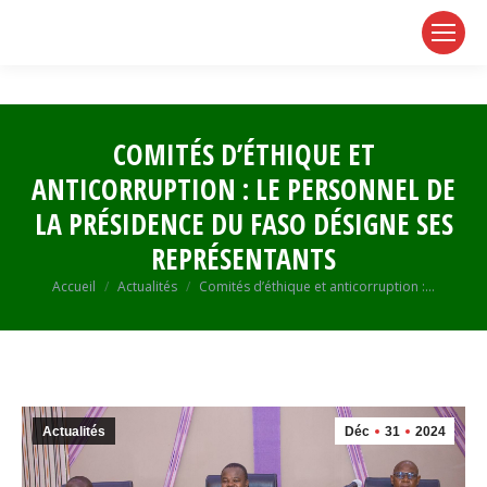
page
page
page
opens
opens
opens
in
in
in
new
new
new
window
window
window
COMITÉS D’ÉTHIQUE ET
ANTICORRUPTION : LE PERSONNEL DE
LA PRÉSIDENCE DU FASO DÉSIGNE SES
REPRÉSENTANTS
Vous êtes ici :
Accueil
Actualités
Comités d’éthique et anticorruption :…
Actualités
Déc
31
2024