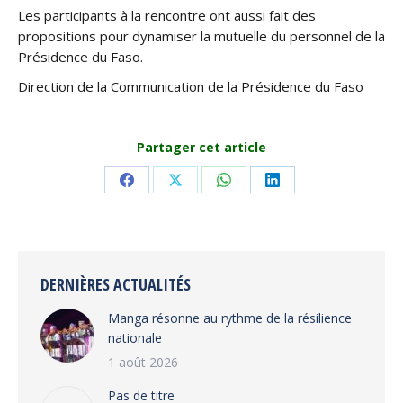
Les participants à la rencontre ont aussi fait des
propositions pour dynamiser la mutuelle du personnel de la
Présidence du Faso.
Direction de la Communication de la Présidence du Faso
Partager cet article
Share
Share
Share
Share
on
on
on
on
Facebook
X
WhatsApp
LinkedIn
DERNIÈRES ACTUALITÉS
Manga résonne au rythme de la résilience
nationale
1 août 2026
Pas de titre