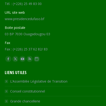
Tél. : (+226) 25 49 83 00
URL site web
www.presidencedufaso.bf
Boite postale
03 BP 7030 Ouagadougou 03
Fax
Fax : (+226) 25 37 62 82/ 83
Trouvez nous sur :
Facebook
X
YouTube
RSS
Site
page
page
page
page
Web
LIENS UTILES
opens
opens
opens
opens
page
in
in
in
in
opens
L’Assemblée Législative de Transition
new
new
new
new
in
Conseil constitutionnel
window
window
window
window
new
window
Grande chancellerie