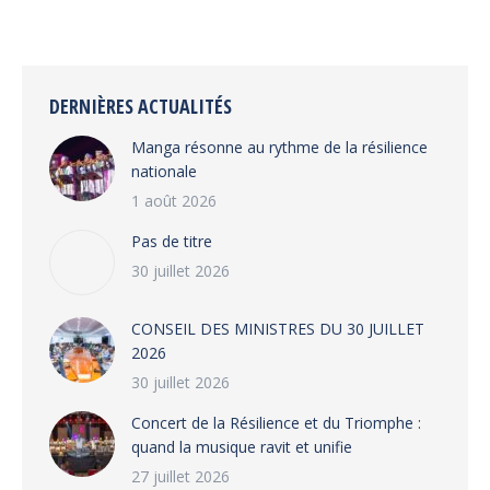
on
on
on
on
Facebook
X
WhatsApp
LinkedIn
DERNIÈRES ACTUALITÉS
Manga résonne au rythme de la résilience
nationale
1 août 2026
Pas de titre
30 juillet 2026
CONSEIL DES MINISTRES DU 30 JUILLET
2026
30 juillet 2026
‎​Concert de la Résilience et du Triomphe :
quand la musique ravit et unifie
27 juillet 2026