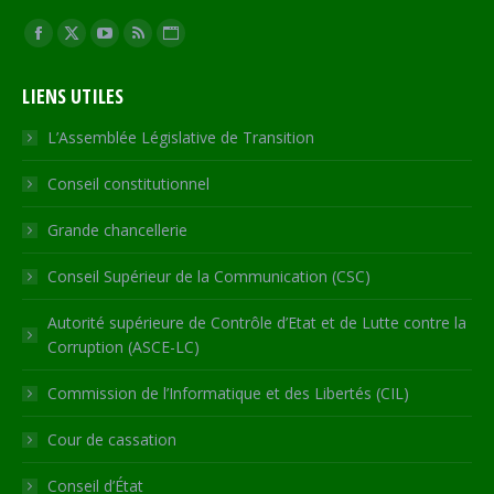
Trouvez nous sur :
Facebook
X
YouTube
RSS
Site
page
page
page
page
Web
LIENS UTILES
opens
opens
opens
opens
page
in
in
in
in
opens
L’Assemblée Législative de Transition
new
new
new
new
in
Conseil constitutionnel
window
window
window
window
new
window
Grande chancellerie
Conseil Supérieur de la Communication (CSC)
Autorité supérieure de Contrôle d’Etat et de Lutte contre la
Corruption (ASCE-LC)
Commission de l’Informatique et des Libertés (CIL)
Cour de cassation
Conseil d’État