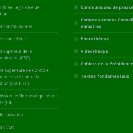
mblée Législative de
Communiqués de press
tion
Comptes-rendus Conseil
l constitutionnel
ministres
 chancellerie
Photothèque
l Supérieur de la
Vidéothèque
nication (CSC)
Cahiers de la Présidenc
té supérieure de Contrôle
Textes fondamentaux
 et de Lutte contre la
ption (ASCE-LC)
ssion de l’Informatique et des
és (CIL)
de cassation
l d’État