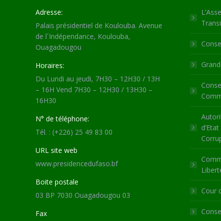
Adresse:
L’Asse
Transi
Palais présidentiel de Koulouba. Avenue
de l´Indépendance, Koulouba,
Consei
Ouagadougou
Grande
Horaires:
Du Lundi au jeudi, 7H30 – 12H30 / 13H
Consei
– 16H Vend 7H30 – 12H30 / 13H30 –
Commu
16H30
Autori
N° de téléphone:
d’Etat
Tél. : (+226) 25 49 83 00
Corru
URL site web
Commi
www.presidencedufaso.bf
Libert
Boite postale
Cour 
03 BP 7030 Ouagadougou 03
Consei
Fax