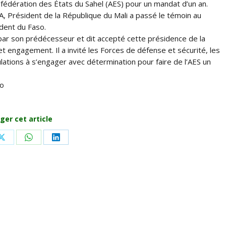
dération des États du Sahel (AES) pour un mandat d’un an.
, Président de la République du Mali a passé le témoin au
dent du Faso.
 par son prédécesseur et dit accepté cette présidence de la
t engagement. Il a invité les Forces de défense et sécurité, les
ations à s’engager avec détermination pour faire de l’AES un
so
ger cet article
Share
Share
Share
on
on
on
ook
X
WhatsApp
LinkedIn