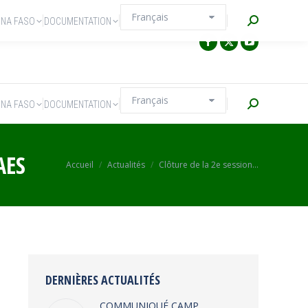
Recherche
INA FASO
DOCUMENTATION
Recherche
INA FASO
DOCUMENTATION
AES
Vous êtes ici :
Accueil
Actualités
Clôture de la 2e session…
DERNIÈRES ACTUALITÉS
COMMUNIQUÉ CAMP