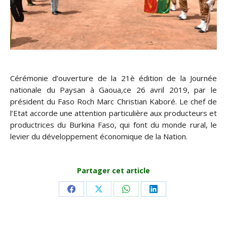
Cérémonie d’ouverture de la 21è édition de la Journée
nationale du Paysan à Gaoua,ce 26 avril 2019, par le
président du Faso Roch Marc Christian Kaboré. Le chef de
l’Etat accorde une attention particulière aux producteurs et
productrices du Burkina Faso, qui font du monde rural, le
levier du développement économique de la Nation.
Partager cet article
Share
Share
Share
Share
on
on
on
on
Facebook
X
WhatsApp
LinkedIn