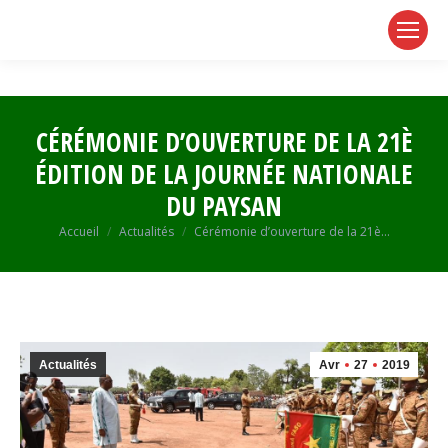
page
page
page
opens
opens
opens
in
in
in
new
new
new
window
window
window
CÉRÉMONIE D’OUVERTURE DE LA 21È
ÉDITION DE LA JOURNÉE NATIONALE
DU PAYSAN
Vous êtes ici :
Accueil
Actualités
Cérémonie d’ouverture de la 21è…
Actualités
Avr
27
2019