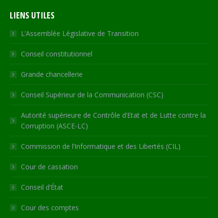
page
page
page
page
Web
LIENS UTILES
opens
opens
opens
opens
page
in
in
in
in
opens
L’Assemblée Législative de Transition
new
new
new
new
in
Conseil constitutionnel
window
window
window
window
new
window
Grande chancellerie
Conseil Supérieur de la Communication (CSC)
Autorité supérieure de Contrôle d’Etat et de Lutte contre la
Corruption (ASCE-LC)
Commission de l’Informatique et des Libertés (CIL)
Cour de cassation
Conseil d’État
Cour des comptes