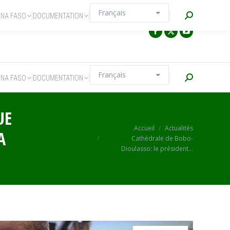
Recherche
INA FASO
DOCUMENTATION
Recherche
INA FASO
DOCUMENTATION
UE
Vous êtes ici :
Accueil
Actualités
A
Cathédrale de Bobo-
Dioulasso: le président…