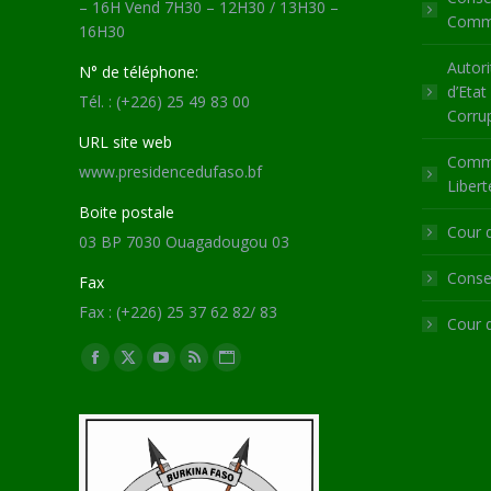
– 16H Vend 7H30 – 12H30 / 13H30 –
Commu
16H30
Autori
N° de téléphone:
d’Etat
Tél. : (+226) 25 49 83 00
Corru
URL site web
Commi
www.presidencedufaso.bf
Libert
Boite postale
Cour 
03 BP 7030 Ouagadougou 03
Consei
Fax
Fax : (+226) 25 37 62 82/ 83
Cour 
Trouvez nous sur :
Facebook
X
YouTube
RSS
Site
page
page
page
page
Web
opens
opens
opens
opens
page
in
in
in
in
opens
new
new
new
new
in