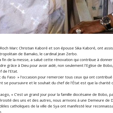
Roch Marc Christian Kaboré et son épouse Sika Kaboré, ont assis
opolitain de Bamako, le cardinal Jean Zerbo.
 fin de la messe, a salué cette rénovation qui contribue à donner u
re grâce à Dieu pour avoir aidé, non seulement l’Eglise de Bobo, 
 de l’Etat.
du Faso » l’occasion pour remercier tous ceux qui ont contribué à
nt se poursuivre et le souhait du chef de l’État est que la chari
go, « C’est un grand jour pour la famille diocésaine de Bobo, pa
nérosité des uns et des autres, nous arrivons à une Demeure de 
èles catholiques de la ville de Sya ont manifesté leur reconnaissan
o