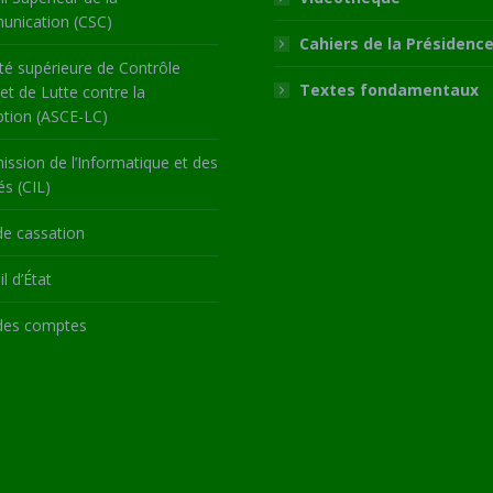
nication (CSC)
Cahiers de la Présidenc
té supérieure de Contrôle
Textes fondamentaux
 et de Lutte contre la
ption (ASCE-LC)
ssion de l’Informatique et des
és (CIL)
de cassation
l d’État
des comptes