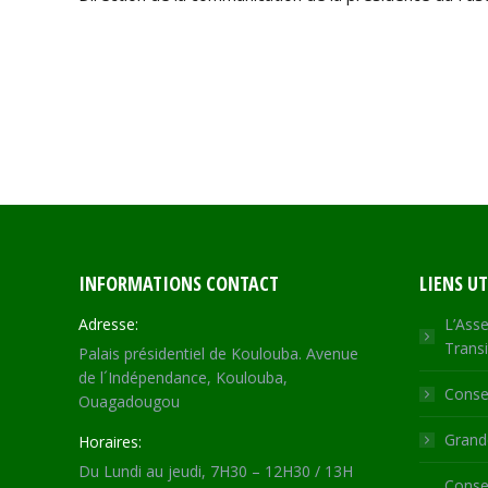
INFORMATIONS CONTACT
LIENS UT
Adresse:
L’Asse
Transi
Palais présidentiel de Koulouba. Avenue
de l´Indépendance, Koulouba,
Consei
Ouagadougou
Grande
Horaires:
Du Lundi au jeudi, 7H30 – 12H30 / 13H
Consei