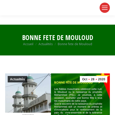
page
page
page
opens
opens
opens
in
in
in
new
new
new
window
window
window
BONNE FETE DE MOULOUD
Vous êtes ici :
Accueil
Actualités
Bonne fete de Mouloud
Actualités
Oct
28
2020