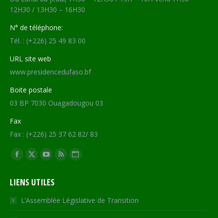
12H30 / 13H30 – 16H30
N° de téléphone:
Tél. : (+226) 25 49 83 00
URL site web
www.presidencedufaso.bf
Boite postale
03 BP 7030 Ouagadougou 03
Fax
Fax : (+226) 25 37 62 82/ 83
Trouvez nous sur :
Facebook
X
YouTube
RSS
Site
page
page
page
page
Web
LIENS UTILES
opens
opens
opens
opens
page
in
in
in
in
opens
L’Assemblée Législative de Transition
new
new
new
new
in