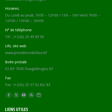
Horaires:
Du Lundi au jeudi, 7H30 – 12H30 / 13H – 16H Vend 7H30 –
12H30 / 13H30 – 16H30
N° de téléphone:
Tél. : (+226) 25 49 83 00
URL site web
www.presidencedufaso.bf
Boite postale
03 BP 7030 Ouagadougou 03
Fax
Fax : (+226) 25 37 62 82/ 83
Trouvez nous sur :
Facebook
X
YouTube
RSS
Site
page
page
page
page
Web
LIENS UTILES
opens
opens
opens
opens
page