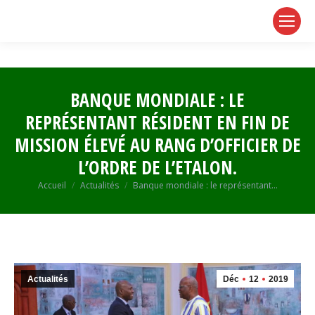
page
page
page
opens
opens
opens
in
in
in
new
new
new
window
window
window
BANQUE MONDIALE : LE
REPRÉSENTANT RÉSIDENT EN FIN DE
MISSION ÉLEVÉ AU RANG D’OFFICIER DE
L’ORDRE DE L’ETALON.
Vous êtes ici :
Accueil
Actualités
Banque mondiale : le représentant…
Actualités
Déc
12
2019