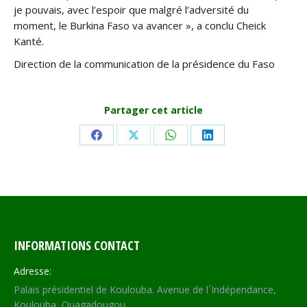
je pouvais, avec l’espoir que malgré l’adversité du
moment, le Burkina Faso va avancer », a conclu Cheick
Kanté.
Direction de la communication de la présidence du Faso
Partager cet article
Share
Share
Share
Share
on
on
on
on
Facebook
X
WhatsApp
LinkedIn
INFORMATIONS CONTACT
Adresse:
Palais présidentiel de Koulouba. Avenue de l´Indépendance,
Koulouba, Ouagadougou