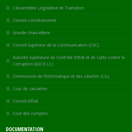
in
in
in
in
opens
L’Assemblée Législative de Transition
new
new
new
new
in
Conseil constitutionnel
window
window
window
window
new
window
Grande chancellerie
Conseil Supérieur de la Communication (CSC)
Autorité supérieure de Contrôle d’Etat et de Lutte contre la
Corruption (ASCE-LC)
Commission de l’Informatique et des Libertés (CIL)
Cour de cassation
Conseil d’État
Cour des comptes
DOCUMENTATION