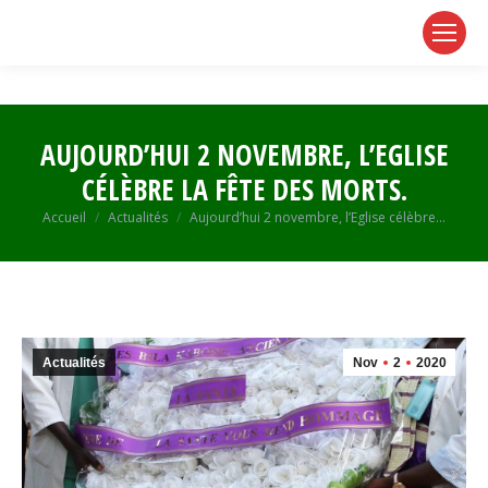
page
page
page
opens
opens
opens
in
in
in
new
new
new
window
window
window
AUJOURD’HUI 2 NOVEMBRE, L’EGLISE
CÉLÈBRE LA FÊTE DES MORTS.
Vous êtes ici :
Accueil
Actualités
Aujourd’hui 2 novembre, l’Eglise célèbre…
Actualités
Nov
2
2020