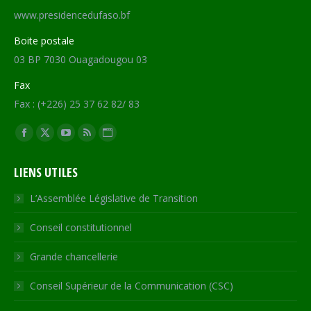
www.presidencedufaso.bf
Boite postale
03 BP 7030 Ouagadougou 03
Fax
Fax : (+226) 25 37 62 82/ 83
Trouvez nous sur :
Facebook
X
YouTube
RSS
Site
page
page
page
page
Web
LIENS UTILES
opens
opens
opens
opens
page
in
in
in
in
opens
L’Assemblée Législative de Transition
new
new
new
new
in
Conseil constitutionnel
window
window
window
window
new
window
Grande chancellerie
Conseil Supérieur de la Communication (CSC)