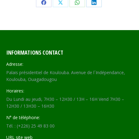
Share
Share
Share
Share
on
on
on
on
Facebook
X
WhatsApp
LinkedIn
INFORMATIONS CONTACT
Adresse:
Palais présidentiel de Koulouba. Avenue de l´Indépendance,
Koulouba, Ouagadougou
Horaires:
Du Lundi au jeudi, 7H30 – 12H30 / 13H – 16H Vend 7H30 –
12H30 / 13H30 – 16H30
N° de téléphone:
Tél. : (+226) 25 49 83 00
URL site web