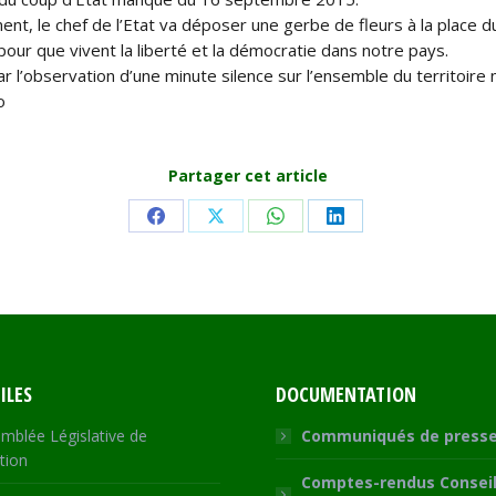
ment, le chef de l’Etat va déposer une gerbe de fleurs à la pla
ie pour que vivent la liberté et la démocratie dans notre pays.
’observation d’une minute silence sur l’ensemble du territoire n
o
Partager cet article
Share
Share
Share
Share
on
on
on
on
Facebook
X
WhatsApp
LinkedIn
ILES
DOCUMENTATION
mblée Législative de
Communiqués de press
tion
Comptes-rendus Conseil