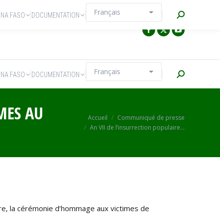
Recherche
INA FASO
DOCUMENTATION
Recherche
INA FASO
DOCUMENTATION
MES AU
Vous êtes ici :
Accueil
Communiqué de presse
An VII de l’insurrection populaire…
re, la cérémonie d’hommage aux victimes de