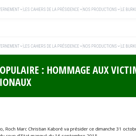
VERNEMENT
LES CAHIERS DE LA PRÉSIDENCE
NOS PRODUCTIONS
LE BURK
VERNEMENT
LES CAHIERS DE LA PRÉSIDENCE
NOS PRODUCTIONS
LE BURK
 POPULAIRE : HOMMAGE AUX VICTI
TIONAUX
o, Roch Marc Christian Kaboré va présider ce dimanche 31 octob
et du coup d’Etat manqué du 16 septembre 2015.