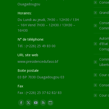
Consei
Ouagadougou
Grande
Horaires:
Du Lundi au jeudi, 7H30 – 12H30 / 13H
Consei
– 16H Vend 7H30 – 12H30 / 13H30 –
Commu
16H30
Autori
N° de téléphone:
d’Etat
Tél. : (+226) 25 49 83 00
Corru
URL site web
Commi
www.presidencedufaso.bf
Libert
Boite postale
Cour 
03 BP 7030 Ouagadougou 03
Consei
Fax
Fax : (+226) 25 37 62 82/ 83
Cour 
Trouvez nous sur :
Facebook
X
YouTube
RSS
Site