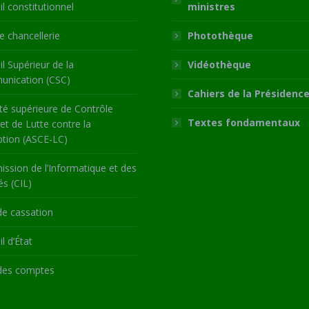
l constitutionnel
ministres
 chancellerie
Photothèque
l Supérieur de la
Vidéothèque
nication (CSC)
Cahiers de la Présidenc
té supérieure de Contrôle
Textes fondamentaux
 et de Lutte contre la
ption (ASCE-LC)
ssion de l’Informatique et des
és (CIL)
de cassation
l d’État
des comptes