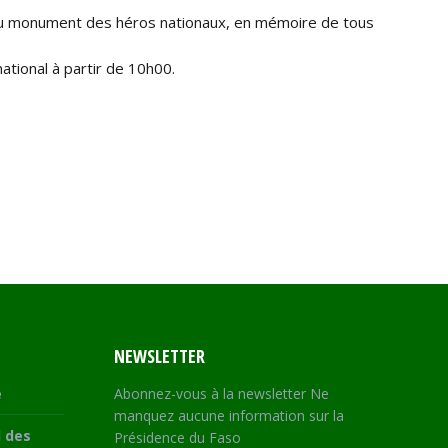
ce du monument des héros nationaux, en mémoire de tous
ational à partir de 10h00.
NEWSLETTER
e
Abonnez-vous à la newsletter Ne
manquez aucune information sur la
 des
Présidence du Faso