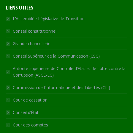
page
page
page
page
Web
LIENS UTILES
opens
opens
opens
opens
page
in
in
in
in
opens
L’Assemblée Législative de Transition
new
new
new
new
in
Conseil constitutionnel
window
window
window
window
new
window
Grande chancellerie
Conseil Supérieur de la Communication (CSC)
Autorité supérieure de Contrôle d’Etat et de Lutte contre la
Corruption (ASCE-LC)
Commission de l’Informatique et des Libertés (CIL)
Cour de cassation
Conseil d’État
Cour des comptes