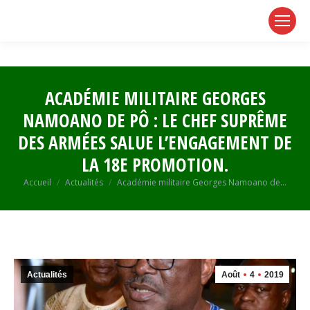
page
page
page
opens
opens
opens
in
in
in
new
new
new
window
window
window
ACADÉMIE MILITAIRE GEORGES
NAMOANO DE PÔ : LE CHEF SUPRÊME
DES ARMÉES SALUE L’ENGAGEMENT DE
LA 18E PROMOTION.
Vous êtes ici :
Accueil
Actualités
Académie militaire Georges Namoano de…
Actualités
Août
4
2019