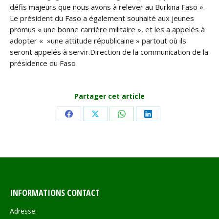
défis majeurs que nous avons à relever au Burkina Faso ».
Le président du Faso a également souhaité aux jeunes
promus « une bonne carrière militaire », et les a appelés à
adopter « »une attitude républicaine » partout où ils
seront appelés à servir.
Direction de la communication de la
présidence du Faso
Partager cet article
Share
Share
Share
Share
on
on
on
on
Facebook
X
WhatsApp
LinkedIn
INFORMATIONS CONTACT
Adresse: