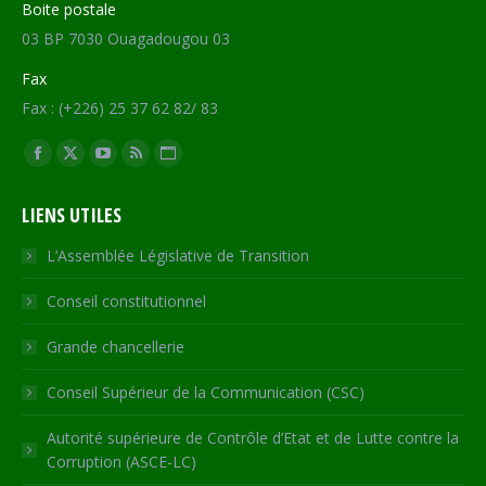
Boite postale
03 BP 7030 Ouagadougou 03
Fax
Fax : (+226) 25 37 62 82/ 83
Trouvez nous sur :
Facebook
X
YouTube
RSS
Site
page
page
page
page
Web
LIENS UTILES
opens
opens
opens
opens
page
in
in
in
in
opens
L’Assemblée Législative de Transition
new
new
new
new
in
Conseil constitutionnel
window
window
window
window
new
window
Grande chancellerie
Conseil Supérieur de la Communication (CSC)
Autorité supérieure de Contrôle d’Etat et de Lutte contre la
Corruption (ASCE-LC)