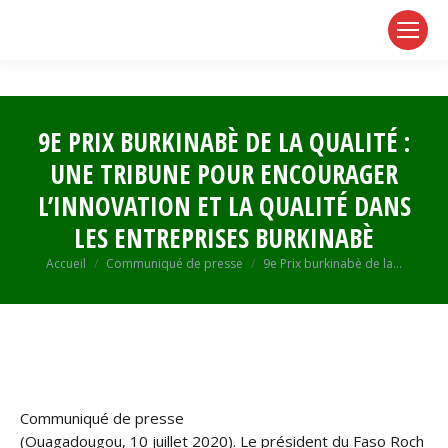
page
page
page
opens
opens
opens
in
in
in
new
new
new
window
window
window
9E PRIX BURKINABÈ DE LA QUALITÉ :
UNE TRIBUNE POUR ENCOURAGER
L’INNOVATION ET LA QUALITÉ DANS
LES ENTREPRISES BURKINABÈ
Vous êtes ici :
Accueil
Communiqué de presse
9e Prix burkinabè de la…
Communiqué de presse
(Ouagadougou, 10 juillet 2020). Le président du Faso Roch