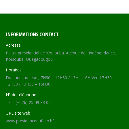
on
on
on
on
Facebook
X
WhatsApp
LinkedIn
INFORMATIONS CONTACT
Adresse:
Palais présidentiel de Koulouba. Avenue de l´Indépendance,
Koulouba, Ouagadougou
Horaires:
Du Lundi au jeudi, 7H30 – 12H30 / 13H – 16H Vend 7H30 –
12H30 / 13H30 – 16H30
N° de téléphone:
Tél. : (+226) 25 49 83 00
URL site web
www.presidencedufaso.bf