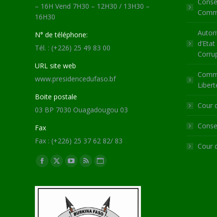
Consei
– 16H Vend 7H30 – 12H30 / 13H30 –
Commu
16H30
Autori
N° de téléphone:
d’Etat
Tél. : (+226) 25 49 83 00
Corru
URL site web
Commi
www.presidencedufaso.bf
Libert
Boite postale
Cour 
03 BP 7030 Ouagadougou 03
Consei
Fax
Fax : (+226) 25 37 62 82/ 83
Cour 
Trouvez nous sur :
Facebook
X
YouTube
RSS
Site
page
page
page
page
Web
opens
opens
opens
opens
page
in
in
in
in
opens
new
new
new
new
in