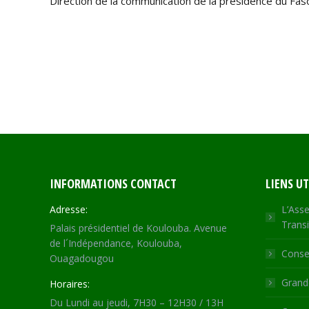
Direction de la communication de la présidence du Fas
INFORMATIONS CONTACT
LIENS UT
Adresse:
L’Asse
Transi
Palais présidentiel de Koulouba. Avenue
de l´Indépendance, Koulouba,
Consei
Ouagadougou
Grande
Horaires:
Du Lundi au jeudi, 7H30 – 12H30 / 13H