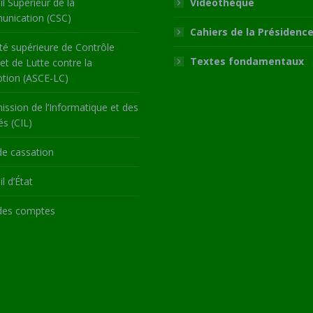
l Supérieur de la
Vidéothèque
nication (CSC)
Cahiers de la Présidenc
té supérieure de Contrôle
Textes fondamentaux
 et de Lutte contre la
ption (ASCE-LC)
ssion de l’Informatique et des
és (CIL)
de cassation
l d’État
des comptes