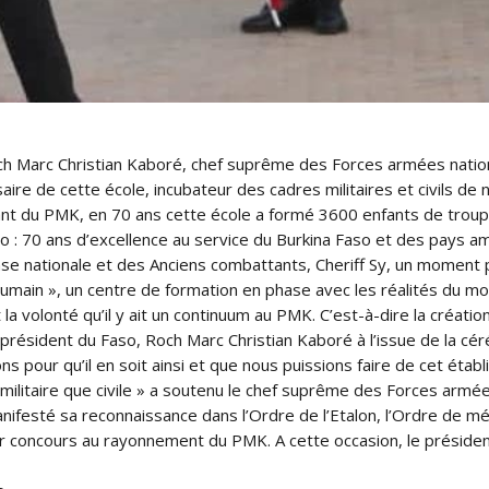
h Marc Christian Kaboré, chef suprême des Forces armées nationa
aire de cette école, incubateur des cadres militaires et civils de
ant du PMK, en 70 ans cette école a formé 3600 enfants de troup
o : 70 ans d’excellence au service du Burkina Faso et des pays ami
ense nationale et des Anciens combattants, Cheriff Sy, un moment 
humain », un centre de formation en phase avec les réalités du m
la volonté qu’il y ait un continuum au PMK. C’est-à-dire la créati
 président du Faso, Roch Marc Christian Kaboré à l’issue de la cé
ns pour qu’il en soit ainsi et que nous puissions faire de cet éta
ien militaire que civile » a soutenu le chef suprême des Forces armé
manifesté sa reconnaissance dans l’Ordre de l’Etalon, l’Ordre de 
concours au rayonnement du PMK. A cette occasion, le président