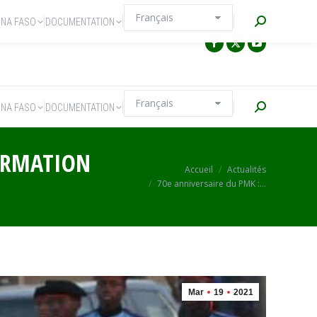
Recherche
INA FASO
DOCUMENTATION
Recherche
INA FASO
DOCUMENTATION
FORMATION
Vous êtes ici :
Accueil
Actualités
70e anniversaire du PMK :…
Mar
19
2021