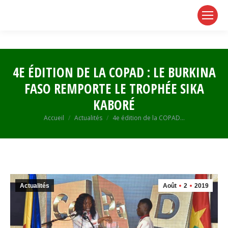
page
page
page
opens
opens
opens
in
in
in
new
new
new
window
window
window
4E ÉDITION DE LA COPAD : LE BURKINA
FASO REMPORTE LE TROPHÉE SIKA
KABORÉ
Vous êtes ici :
Accueil
Actualités
4e édition de la COPAD…
Actualités
Août
2
2019