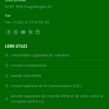
03 BP 7030 Ouagadougou 03
Fax
Fax : (+226) 25 37 62 82/ 83
Trouvez nous sur :
Facebook
X
YouTube
RSS
Site
page
page
page
page
Web
LIENS UTILES
opens
opens
opens
opens
page
in
in
in
in
opens
L’Assemblée Législative de Transition
new
new
new
new
in
Conseil constitutionnel
window
window
window
window
new
window
Grande chancellerie
Conseil Supérieur de la Communication (CSC)
Autorité supérieure de Contrôle d’Etat et de Lutte contre la
Corruption (ASCE-LC)