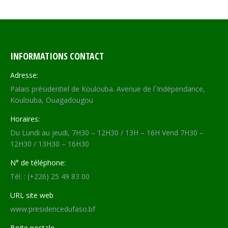
Facebook
X
WhatsApp
LinkedIn
INFORMATIONS CONTACT
Adresse:
Palais présidentiel de Koulouba. Avenue de l´Indépendance,
Koulouba, Ouagadougou
Horaires:
Du Lundi au jeudi, 7H30 – 12H30 / 13H – 16H Vend 7H30 –
12H30 / 13H30 – 16H30
N° de téléphone:
Tél. : (+226) 25 49 83 00
URL site web
www.presidencedufaso.bf
Boite postale