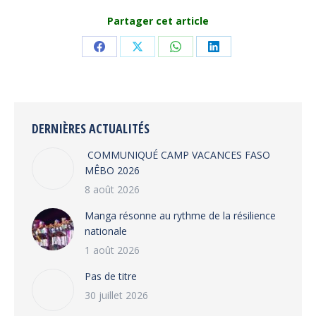
Partager cet article
Share
Share
Share
Share
on
on
on
on
Facebook
X
WhatsApp
LinkedIn
DERNIÈRES ACTUALITÉS
COMMUNIQUÉ CAMP VACANCES FASO
MÊBO 2026
8 août 2026
Manga résonne au rythme de la résilience
nationale
1 août 2026
Pas de titre
30 juillet 2026