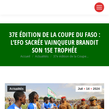
page
page
page
opens
opens
opens
in
in
in
new
new
new
window
window
window
37E ÉDITION DE LA COUPE DU FASO :
L’EFO SACRÉE VAINQUEUR BRANDIT
SON 15E TROPHÉE
Vous êtes ici :
Accueil
Actualités
37e édition de la Coupe…
Actualités
Juil
14
2024