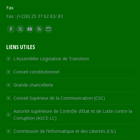
Fax
Fax : (+226) 25 37 62 82/ 83
Trouvez nous sur :
Facebook
X
YouTube
RSS
Site
page
page
page
page
Web
LIENS UTILES
opens
opens
opens
opens
page
in
in
in
in
opens
L’Assemblée Législative de Transition
new
new
new
new
in
Conseil constitutionnel
window
window
window
window
new
window
Grande chancellerie
Conseil Supérieur de la Communication (CSC)
Autorité supérieure de Contrôle d’Etat et de Lutte contre la
Corruption (ASCE-LC)
Commission de l’Informatique et des Libertés (CIL)