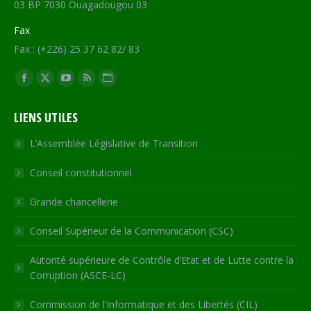
03 BP 7030 Ouagadougou 03
Fax
Fax : (+226) 25 37 62 82/ 83
Trouvez nous sur :
Facebook
X
YouTube
RSS
Site
page
page
page
page
Web
LIENS UTILES
opens
opens
opens
opens
page
in
in
in
in
opens
L’Assemblée Législative de Transition
new
new
new
new
in
Conseil constitutionnel
window
window
window
window
new
window
Grande chancellerie
Conseil Supérieur de la Communication (CSC)
Autorité supérieure de Contrôle d’Etat et de Lutte contre la
Corruption (ASCE-LC)
Commission de l’Informatique et des Libertés (CIL)