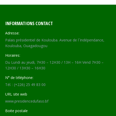
Facebook
X
WhatsApp
LinkedIn
INFORMATIONS CONTACT
Adresse:
Palais présidentiel de Koulouba. Avenue de l´Indépendance,
Koulouba, Ouagadougou
Horaires:
Du Lundi au jeudi, 7H30 – 12H30 / 13H – 16H Vend 7H30 –
12H30 / 13H30 – 16H30
N° de téléphone:
Tél. : (+226) 25 49 83 00
URL site web
www.presidencedufaso.bf
Boite postale