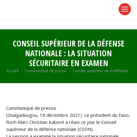
page
page
page
opens
opens
opens
in
in
in
new
new
new
window
window
window
CONSEIL SUPÉRIEUR DE LA DÉFENSE
NATIONALE : LA SITUATION
SÉCURITAIRE EN EXAMEN
Vous êtes ici :
Accueil
Communiqué de presse
Conseil supérieur de la défense…
Communiqué de presse
(Ouagadougou, 18 décembre 2021). Le président du Faso,
Roch Marc Christian Kaboré a réuni ce jour le Conseil
supérieur de la défense nationale (CSDN).
La session a examiné la situation sécuritaire nationale