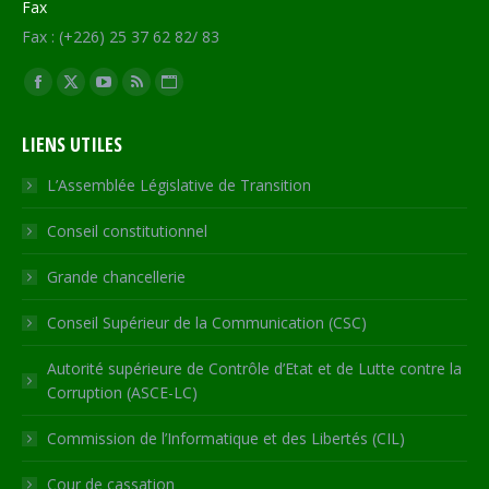
Fax
Fax : (+226) 25 37 62 82/ 83
Trouvez nous sur :
Facebook
X
YouTube
RSS
Site
page
page
page
page
Web
LIENS UTILES
opens
opens
opens
opens
page
in
in
in
in
opens
L’Assemblée Législative de Transition
new
new
new
new
in
Conseil constitutionnel
window
window
window
window
new
window
Grande chancellerie
Conseil Supérieur de la Communication (CSC)
Autorité supérieure de Contrôle d’Etat et de Lutte contre la
Corruption (ASCE-LC)
Commission de l’Informatique et des Libertés (CIL)
Cour de cassation