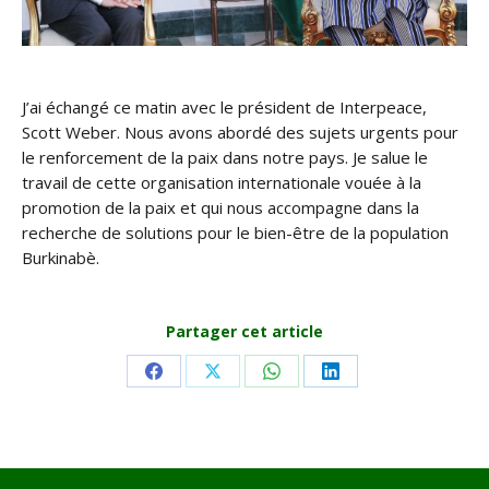
J’ai échangé ce matin avec le président de Interpeace,
Scott Weber. Nous avons abordé des sujets urgents pour
le renforcement de la paix dans notre pays. Je salue le
travail de cette organisation internationale vouée à la
promotion de la paix et qui nous accompagne dans la
recherche de solutions pour le bien-être de la population
Burkinabè.
Partager cet article
Share
Share
Share
Share
on
on
on
on
Facebook
X
WhatsApp
LinkedIn