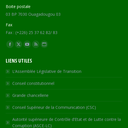
Boite postale
03 BP 7030 Ouagadougou 03
Fax
Fax : (+226) 25 37 62 82/ 83
Trouvez nous sur :
Facebook
X
YouTube
RSS
Site
page
page
page
page
Web
LIENS UTILES
opens
opens
opens
opens
page
in
in
in
in
opens
L’Assemblée Législative de Transition
new
new
new
new
in
Conseil constitutionnel
window
window
window
window
new
window
Grande chancellerie
Conseil Supérieur de la Communication (CSC)
Autorité supérieure de Contrôle d’Etat et de Lutte contre la
Corruption (ASCE-LC)