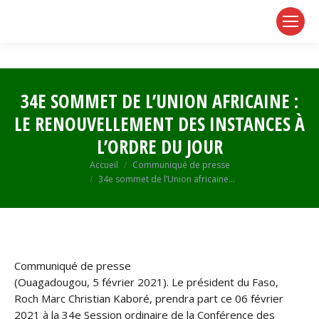
page
page
page
opens
opens
opens
in
in
in
new
new
new
window
window
window
34E SOMMET DE L’UNION AFRICAINE :
LE RENOUVELLEMENT DES INSTANCES À
L’ORDRE DU JOUR
Vous êtes ici :
Accueil
Communiqué de presse
34e sommet de l’Union africaine…
Communiqué de presse
(Ouagadougou, 5 février 2021). Le président du Faso,
Roch Marc Christian Kaboré, prendra part ce 06 février
2021 à la 34e Session ordinaire de la Conférence des