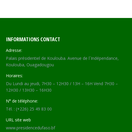
on
on
on
on
Facebook
X
WhatsApp
LinkedIn
INFORMATIONS CONTACT
Adresse:
Palais présidentiel de Koulouba. Avenue de l´Indépendance,
Koulouba, Ouagadougou
Horaires:
Du Lundi au jeudi, 7H30 – 12H30 / 13H – 16H Vend 7H30 –
12H30 / 13H30 – 16H30
N° de téléphone:
Tél. : (+226) 25 49 83 00
URL site web
www.presidencedufaso.bf