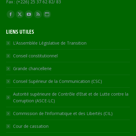
Fax : (+226) 25 37 62 82/ 83
Trouvez nous sur :
Facebook
X
YouTube
RSS
Site
page
page
page
page
Web
LIENS UTILES
opens
opens
opens
opens
page
in
in
in
in
opens
L’Assemblée Législative de Transition
new
new
new
new
in
Conseil constitutionnel
window
window
window
window
new
window
Grande chancellerie
Conseil Supérieur de la Communication (CSC)
Autorité supérieure de Contrôle d’Etat et de Lutte contre la
Corruption (ASCE-LC)
Commission de l’Informatique et des Libertés (CIL)
Cour de cassation