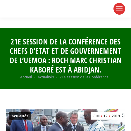
page
page
page
opens
opens
opens
in
in
in
new
new
new
window
window
window
21E SESSION DE LA CONFÉRENCE DES
CHEFS D’ETAT ET DE GOUVERNEMENT
DE L’UEMOA : ROCH MARC CHRISTIAN
KABORÉ EST À ABIDJAN.
Vous êtes ici :
Accueil
Actualités
21e session de la Conférence…
Actualités
Juil
12
2019