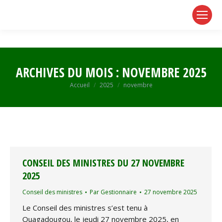
page
page
page
opens
opens
opens
in
in
in
new
new
new
window
window
window
ARCHIVES DU MOIS :
NOVEMBRE 2025
Vous êtes ici :
Accueil
2025
novembre
CONSEIL DES MINISTRES DU 27 NOVEMBRE
2025
Conseil des ministres
Par
Gestionnaire
27 novembre 2025
Le Conseil des ministres s’est tenu à
Ouagadougou, le jeudi 27 novembre 2025, en