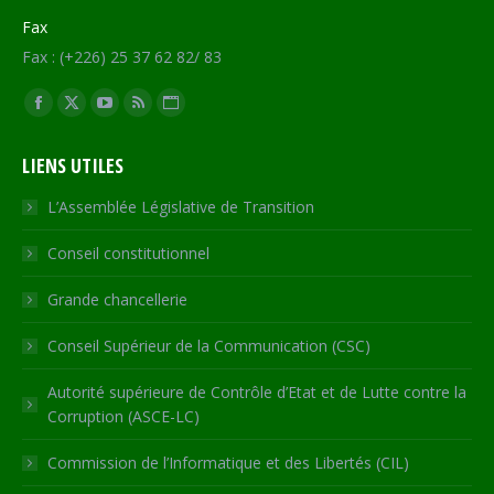
Fax
Fax : (+226) 25 37 62 82/ 83
Trouvez nous sur :
Facebook
X
YouTube
RSS
Site
page
page
page
page
Web
LIENS UTILES
opens
opens
opens
opens
page
in
in
in
in
opens
L’Assemblée Législative de Transition
new
new
new
new
in
Conseil constitutionnel
window
window
window
window
new
window
Grande chancellerie
Conseil Supérieur de la Communication (CSC)
Autorité supérieure de Contrôle d’Etat et de Lutte contre la
Corruption (ASCE-LC)
Commission de l’Informatique et des Libertés (CIL)