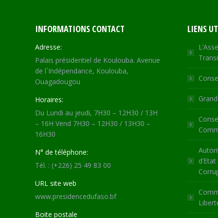
INFORMATIONS CONTACT
LIENS UT
Adresse:
L’Asse
Transi
Palais présidentiel de Koulouba. Avenue
de l´Indépendance, Koulouba,
Consei
Ouagadougou
Grande
Horaires:
Du Lundi au jeudi, 7H30 – 12H30 / 13H
Consei
– 16H Vend 7H30 – 12H30 / 13H30 –
Commu
16H30
Autori
N° de téléphone:
d’Etat
Tél. : (+226) 25 49 83 00
Corru
URL site web
Commi
www.presidencedufaso.bf
Libert
Boite postale