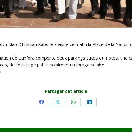
 Marc Christian Kaboré a visité ce matin la Place de la Nation de
a Nation de Banfora comporte deux parkings autos et motos, une ca
es, de l’éclairage public solaire et un forage solaire.
o
Partager cet article
Share
Share
Share
Share
on
on
on
on
Facebook
X
WhatsApp
LinkedIn