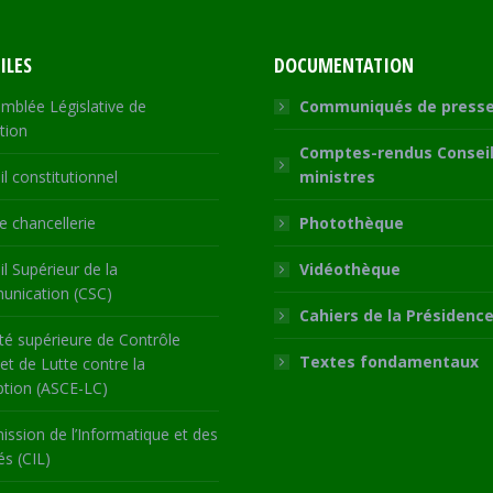
ILES
DOCUMENTATION
mblée Législative de
Communiqués de press
tion
Comptes-rendus Conseil
l constitutionnel
ministres
 chancellerie
Photothèque
l Supérieur de la
Vidéothèque
nication (CSC)
Cahiers de la Présidenc
té supérieure de Contrôle
Textes fondamentaux
 et de Lutte contre la
ption (ASCE-LC)
ssion de l’Informatique et des
és (CIL)