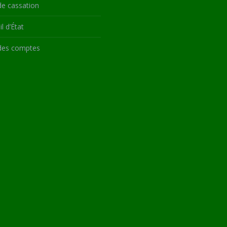
de cassation
l d’État
des comptes