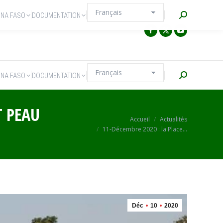
Recherche
INA FASO
DOCUMENTATION
Recherche
INA FASO
DOCUMENTATION
T PEAU
Vous êtes ici :
Accueil
Actualités
11-Décembre 2020 : la Place…
Déc
10
2020