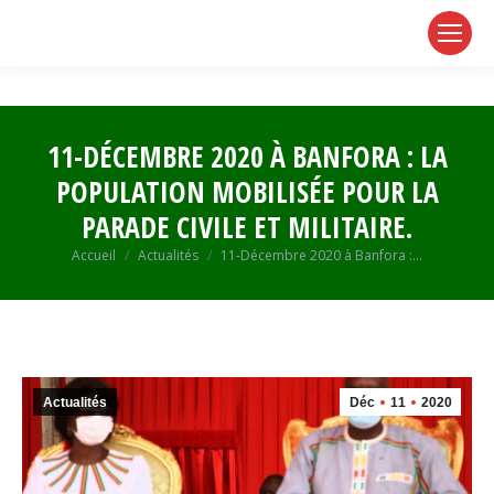
page
page
page
opens
opens
opens
in
in
in
new
new
new
window
window
window
11-DÉCEMBRE 2020 À BANFORA : LA
POPULATION MOBILISÉE POUR LA
PARADE CIVILE ET MILITAIRE.
Vous êtes ici :
Accueil
Actualités
11-Décembre 2020 à Banfora :…
Actualités
Déc
11
2020