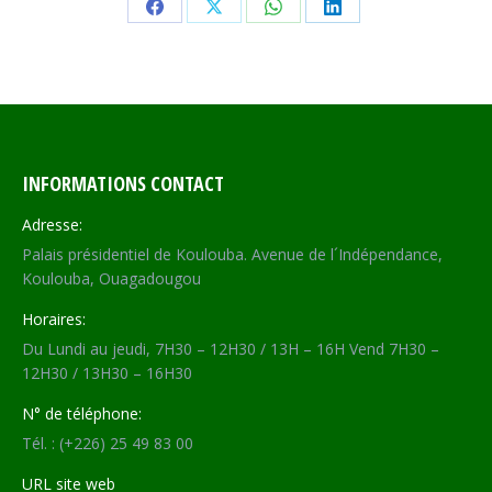
Share
Share
Share
Share
on
on
on
on
Facebook
X
WhatsApp
LinkedIn
INFORMATIONS CONTACT
Adresse:
Palais présidentiel de Koulouba. Avenue de l´Indépendance,
Koulouba, Ouagadougou
Horaires:
Du Lundi au jeudi, 7H30 – 12H30 / 13H – 16H Vend 7H30 –
12H30 / 13H30 – 16H30
N° de téléphone:
Tél. : (+226) 25 49 83 00
URL site web