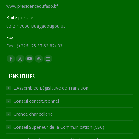
www.presidencedufaso.bf
Boite postale
03 BP 7030 Ouagadougou 03
Fax
Fax : (+226) 25 37 62 82/ 83
Trouvez nous sur :
Facebook
X
YouTube
RSS
Site
page
page
page
page
Web
LIENS UTILES
opens
opens
opens
opens
page
in
in
in
in
opens
L’Assemblée Législative de Transition
new
new
new
new
in
Conseil constitutionnel
window
window
window
window
new
window
Grande chancellerie
Conseil Supérieur de la Communication (CSC)