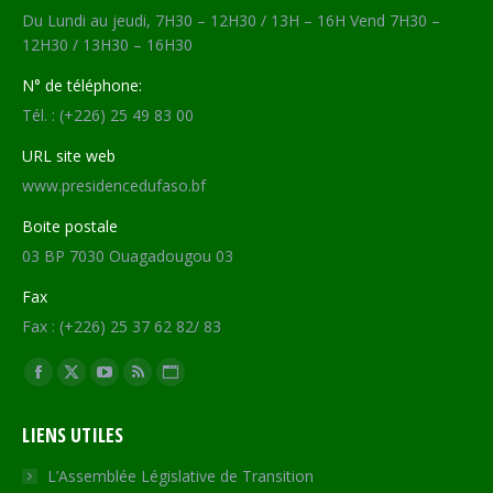
Du Lundi au jeudi, 7H30 – 12H30 / 13H – 16H Vend 7H30 –
12H30 / 13H30 – 16H30
N° de téléphone:
Tél. : (+226) 25 49 83 00
URL site web
www.presidencedufaso.bf
Boite postale
03 BP 7030 Ouagadougou 03
Fax
Fax : (+226) 25 37 62 82/ 83
Trouvez nous sur :
Facebook
X
YouTube
RSS
Site
page
page
page
page
Web
LIENS UTILES
opens
opens
opens
opens
page
in
in
in
in
opens
L’Assemblée Législative de Transition