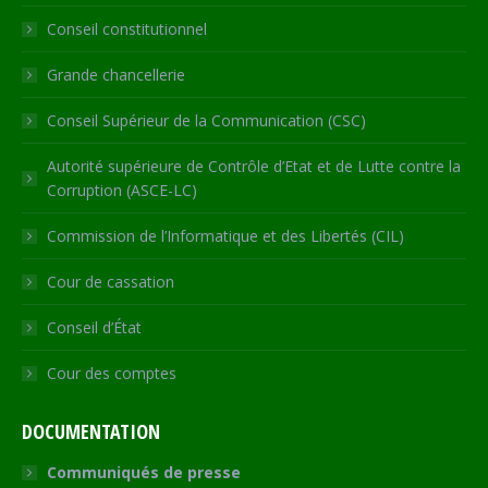
new
new
new
new
in
Conseil constitutionnel
window
window
window
window
new
window
Grande chancellerie
Conseil Supérieur de la Communication (CSC)
Autorité supérieure de Contrôle d’Etat et de Lutte contre la
Corruption (ASCE-LC)
Commission de l’Informatique et des Libertés (CIL)
Cour de cassation
Conseil d’État
Cour des comptes
DOCUMENTATION
Communiqués de presse