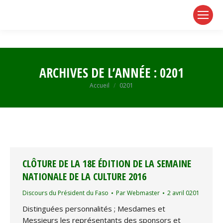
page
page
page
opens
opens
opens
in
in
in
new
new
new
window
window
window
ARCHIVES DE L’ANNÉE :
0201
Vous êtes ici :
Accueil
0201
CLÔTURE DE LA 18E ÉDITION DE LA SEMAINE
NATIONALE DE LA CULTURE 2016
Discours du Président du Faso
Par
Webmaster
2 avril 0201
Distinguées personnalités ; Mesdames et
Messieurs les représentants des sponsors et