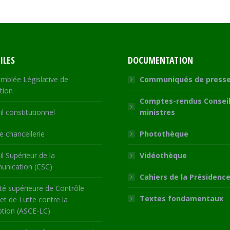
ook
X
WhatsApp
LinkedIn
ILES
DOCUMENTATION
mblée Législative de
Communiqués de press
tion
Comptes-rendus Conseil
l constitutionnel
ministres
 chancellerie
Photothèque
l Supérieur de la
Vidéothèque
nication (CSC)
Cahiers de la Présidenc
té supérieure de Contrôle
Textes fondamentaux
 et de Lutte contre la
ption (ASCE-LC)