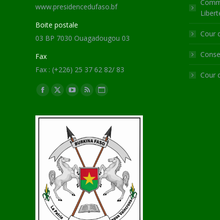
Commi
www.presidencedufaso.bf
Libert
Boite postale
Cour 
03 BP 7030 Ouagadougou 03
Consei
Fax
Fax : (+226) 25 37 62 82/ 83
Cour 
Trouvez nous sur :
Facebook
X
YouTube
RSS
Site
page
page
page
page
Web
opens
opens
opens
opens
page
in
in
in
in
opens
new
new
new
new
in
window
window
window
window
new
window