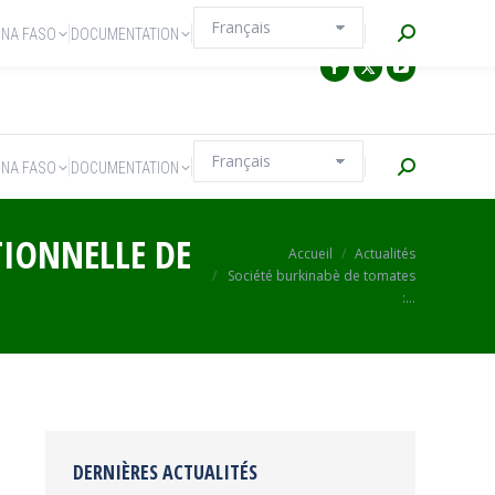
Recherche
INA FASO
DOCUMENTATION
Recherche
INA FASO
DOCUMENTATION
TIONNELLE DE
Vous êtes ici :
Accueil
Actualités
Société burkinabè de tomates
:…
DERNIÈRES ACTUALITÉS