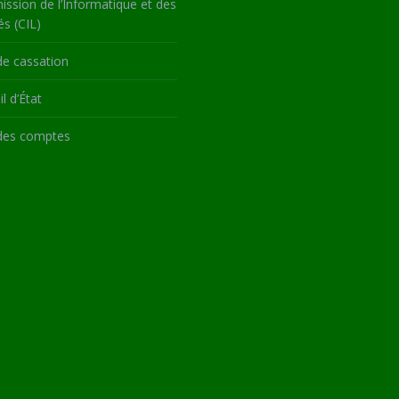
ssion de l’Informatique et des
és (CIL)
de cassation
l d’État
des comptes