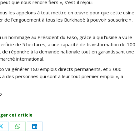
peut que nous rendre fiers », s’est-il réjoui.
ais nous les appelons à tout mettre en œuvre pour que cette usine
r de l’engouement à tous les Burkinabè à pouvoir souscrire »,
un hommage au Président du Faso, grâce à qui l’usine a vu le
uperficie de 5 hectares, a une capacité de transformation de 100
est de répondre à la demande nationale tout en garantissant une
marché international.
so va générer 180 emplois directs permanents, et 3 000
s à des personnes qui sont à leur tout premier emploi », a
o
ger cet article
Share
Share
Share
on
on
on