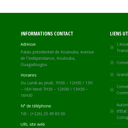
Faceb
INFORMATIONS CONTACT
LIENS UT
Adresse:
L’Asse
Transi
Palais présidentiel de Koulouba. Avenue
de l´Indépendance, Koulouba,
Consei
Ouagadougou
Grande
Horaires:
Du Lundi au jeudi, 7H30 – 12H30 / 13H
Consei
– 16H Vend 7H30 – 12H30 / 13H30 –
Commu
16H30
Autori
N° de téléphone:
d’Etat
Tél. : (+226) 25 49 83 00
Corru
URL site web