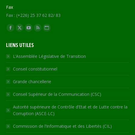
Fax
Fax : (+226) 25 37 62 82/ 83
Trouvez nous sur :
Facebook
X
YouTube
RSS
Site
page
page
page
page
Web
LIENS UTILES
opens
opens
opens
opens
page
in
in
in
in
opens
L’Assemblée Législative de Transition
new
new
new
new
in
Conseil constitutionnel
window
window
window
window
new
window
Grande chancellerie
Conseil Supérieur de la Communication (CSC)
Autorité supérieure de Contrôle d’Etat et de Lutte contre la
Corruption (ASCE-LC)
Commission de l’Informatique et des Libertés (CIL)