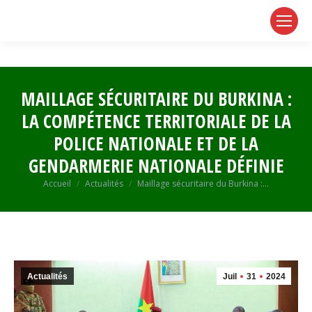
page
page
page
opens
opens
opens
in
in
in
new
new
new
window
window
window
MAILLAGE SÉCURITAIRE DU BURKINA :
LA COMPÉTENCE TERRITORIALE DE LA
POLICE NATIONALE ET DE LA
GENDARMERIE NATIONALE DÉFINIE
Vous êtes ici :
Accueil
Actualités
Maillage sécuritaire du Burkina :…
Actualités
Juil
31
2024