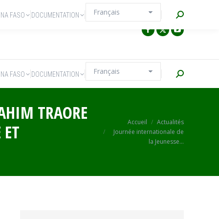
Recherche
INA FASO
DOCUMENTATION
Recherche
INA FASO
DOCUMENTATION
RAHIM TRAORE
Vous êtes ici :
Accueil
Actualités
 ET
Journée internationale de
la Jeunesse…