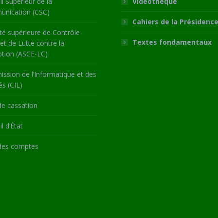
l Supérieur de la
Vidéothèque
nication (CSC)
Cahiers de la Présidenc
té supérieure de Contrôle
Textes fondamentaux
 et de Lutte contre la
ption (ASCE-LC)
ssion de l’Informatique et des
és (CIL)
de cassation
l d’État
des comptes