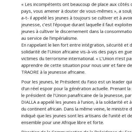
« Les incompétents ont beaucoup de place aux côtés d
pays, vous amener à douter de vous-mêmes », a soulig
a-t- il appelé les jeunes à toujours se cultiver et à avo
jeunesse, c’est l’époque durant laquelle il faut exploit
jeunes à cultiver le discernement dans la consommati
au service de l’impérialisme.
En rappelant le lien fort entre intégration, sécurité 
solidarité de l’Union africaine vis-à-vis des pays en gu
victimes du terrorisme international. « L’Union n’est 
apprendre de cette situation pour nous unir et faire de 
TRAORE à la jeunesse africaine.
Pour les jeunes, le Président du Faso est un leader qui
d’un réel espoir pour la génération actuelle. Prenant l
le président de l’Union panafricaine de la Jeunesse, pa
DIALLA a appelé les jeunes à l’union, à la solidarité et 
du continent africain. Dans la même veine, le ministre
indiqué que les jeunes sont les artisans de l’unité et de
ensemble pour une Afrique libre et forte.
Direction de la Communication de la Présidence du Fa