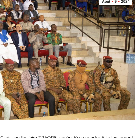
Août
9
2024
 Capitaine Ibrahim TRAORE a présidé ce vendredi, le lancement