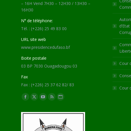
Consei
– 16H Vend 7H30 – 12H30 / 13H30 –
Commu
16H30
Autori
N° de téléphone:
d’Etat
Tél. : (+226) 25 49 83 00
Corru
URL site web
Commi
www.presidencedufaso.bf
Libert
Boite postale
Cour 
03 BP 7030 Ouagadougou 03
Consei
Fax
Fax : (+226) 25 37 62 82/ 83
Cour 
Trouvez nous sur :
Facebook
X
YouTube
RSS
Site
page
page
page
page
Web
opens
opens
opens
opens
page
in
in
in
in
opens
new
new
new
new
in