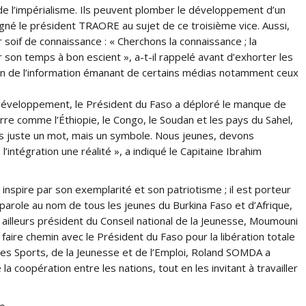
e l’impérialisme. Ils peuvent plomber le développement d’un
né le président TRAORE au sujet de ce troisième vice. Aussi,
ir soif de connaissance : « Cherchons la connaissance ; la
er son temps à bon escient », a-t-il rappelé avant d’exhorter les
on de l’information émanant de certains médias notamment ceux
et développement, le Président du Faso a déploré le manque de
erre comme l’Éthiopie, le Congo, le Soudan et les pays du Sahel,
pas juste un mot, mais un symbole. Nous jeunes, devons
l’intégration une réalité », a indiqué le Capitaine Ibrahim
 inspire par son exemplarité et son patriotisme ; il est porteur
a parole au nom de tous les jeunes du Burkina Faso et d’Afrique,
r ailleurs président du Conseil national de la Jeunesse, Moumouni
à faire chemin avec le Président du Faso pour la libération totale
 des Sports, de la Jeunesse et de l’Emploi, Roland SOMDA a
 la coopération entre les nations, tout en les invitant à travailler
so