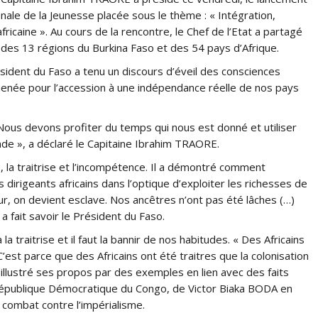
ale de la Jeunesse placée sous le thème : « Intégration,
ricaine ». Au cours de la rencontre, le Chef de l’Etat a partagé
us des 13 régions du Burkina Faso et des 54 pays d’Afrique.
ésident du Faso a tenu un discours d’éveil des consciences
 menée pour l’accession à une indépendance réelle de nos pays
 Nous devons profiter du temps qui nous est donné et utiliser
de », a déclaré le Capitaine Ibrahim TRAORE.
é, la traitrise et l’incompétence. Il a démontré comment
s dirigeants africains dans l’optique d’exploiter les richesses de
eur, on devient esclave. Nos ancêtres n’ont pas été lâches (…)
 fait savoir le Président du Faso.
a traitrise et il faut la bannir de nos habitudes. « Des Africains
C’est parce que des Africains ont été traitres que la colonisation
 a illustré ses propos par des exemples en lien avec des faits
 République Démocratique du Congo, de Victor Biaka BODA en
r combat contre l’impérialisme.