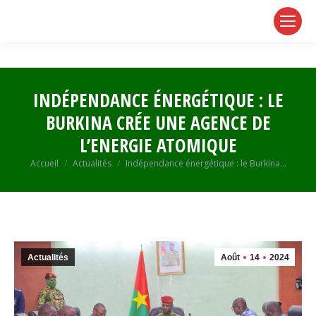
page
page
page
opens
opens
opens
in
in
in
new
new
new
window
window
window
INDÉPENDANCE ÉNERGÉTIQUE : LE
BURKINA CRÉE UNE AGENCE DE
L’ENERGIE ATOMIQUE
Vous êtes ici :
Accueil
Actualités
Indépendance énergétique : le Burkina…
Actualités
Août
14
2024