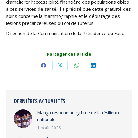
d’améliorer l’accessibilité financière des populations cibles
à ces services de santé. Il a précisé que cette gratuité des
soins concerne la mammographie et le dépistage des
lésions précancéreuses du col de l’utérus.
Direction de la Communication de la Présidence du Faso
Partager cet article
Share
Share
Share
Share
on
on
on
on
Facebook
X
WhatsApp
LinkedIn
DERNIÈRES ACTUALITÉS
Manga résonne au rythme de la résilience
nationale
1 août 2026