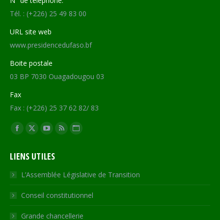
N° de téléphone:
Tél. : (+226) 25 49 83 00
URL site web
www.presidencedufaso.bf
Boite postale
03 BP 7030 Ouagadougou 03
Fax
Fax : (+226) 25 37 62 82/ 83
Trouvez nous sur :
Facebook
X
YouTube
RSS
Site
page
page
page
page
Web
LIENS UTILES
opens
opens
opens
opens
page
in
in
in
in
opens
L’Assemblée Législative de Transition
new
new
new
new
in
Conseil constitutionnel
window
window
window
window
new
window
Grande chancellerie