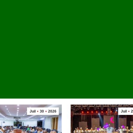
ence
anuel
024 en tant
titué le 8
s d’État, 18
Juil
30
2026
Juil
2