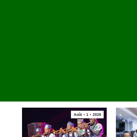
LE GOUVERNEMENT
+ D'INFOS
Nommé par décret le 7 décembre 2024, Son Excell
Monsieur le Premier ministre Rimtalba Jean Emm
OUÉDRAOGO a pris fonction le lundi 9 décembre 2
que Chef du Gouvernement. Le Gouvernement cons
décembre 2024 compte 24 ministres soit 3 ministre
ministres et 3 ministres délégués.
Août
1
2026