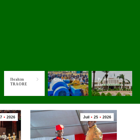
Ibrahim
Gouvernement
Palais
TRAORE
Présidentiel
7
2026
Juil
25
2026